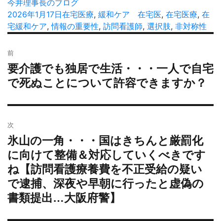
投
今井理事長のブログ
稿
投
2026年1月17日
カ
在宅医療
,
緩和ケア
タ
在宅医
,
在宅医療
,
在
者
稿
宅緩和ケア
,
情報の重要性
テ
,
訪問看護師
グ
,
選択肢
,
非対称性
日:
ゴ
投
リ
前
稿
ー
要介護でも独居で生活・・・一人で自宅
過
ナ
去
で死ぬことについて許容できますか？
ビ
の
ゲ
投
ー
稿:
シ
次
ョ
氷山の一角・・・国はきちんと厳罰化
次
ン
の
に向けて整備＆対応していくべきです
投
ね【訪問看護療養費を不正受給の疑い
稿:
で逮捕、深夜や早朝に行ったと虚偽の
書類提出…大阪府警】