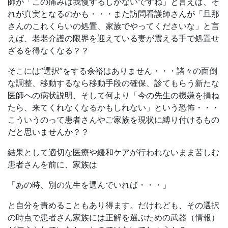
師が「この痛みは我慢するしかないですね」と言えば、そ
れが真実となるのかも・・・また訪問看護師さんが「旦那
さんのこれくらいの処置、家族でやってくださいな」と言
えば、老老介護の限界を迎えている妻が震える手で処置せ
ざるを得なくなる？？
そこには”選択”をする余裕はありません・・・諸々の面倒
な調整、移動するなら移動手段の確保、診てもらう新たな
医師への病状説明、そして何より「今の先生の機嫌を損ね
たら、来てくれなくなるかもしれない」という恐怖・・・
こういうのって患者さんやご家族を現状に縛り付けるもの
だと思いませんか？？
結果として適切な医療や緩和ケアが行われないまま苦しむ
患者さんを前に、家族は
「あの時、別の先生を選んでいれば・・・」
と自分を責めることもあり得ます。だけれども、その選択
の時点で患者さん家族には正解を選ぶための武器（情報）