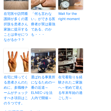
在宅医や訪問看
「何も言わな
Wait for the
護師が多くの選
い」ができる医
right moment
択肢を患者さん
療者が実は最強
家族に提示する
である、のか
ことは幸せにつ
も・・・
ながるか？？
在宅に帰ってく
選ばれる事業所
在宅看取りを経
る患者さんのた
になるための一
験されたご家族
めに、多職種チ
番の近道～
へ～初めて迎え
ームがチェック
ELNEC-Jを法
る年末年始の過
すべき項目はこ
人内で開催～
ごし方～
の５つです。