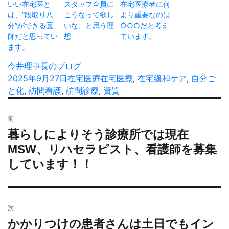
いい在宅医と
スタッフ全員に
在宅医療者に何
は、”段取り八
こうなって欲し
より重要なのは
分”ができる医
いな、と思う理
○○○だと考え
師だと思ってい
想
ています。
ます。
投
今井理事長のブログ
稿
投
2025年9月27日
カ
在宅医療
タ
在宅医療
,
在宅緩和ケア
,
自分ご
者
稿
と化
,
訪問看護
,
訪問診療
テ
,
グ
資質
日:
ゴ
投
リ
前
稿
ー
暮らしによりそう診療所では現在
過
ナ
去
MSW、リハセラピスト、看護師を募集
ビ
の
しています！！
ゲ
投
ー
稿:
シ
ョ
次
ン
かかりつけの患者さんは土日でもイン
次