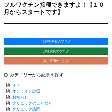
の
フルワクチン接種できますよ！【１０
投
月からスタートです】
稿:
今井理事長のブログ
川端院長のブログ
小杉医師のブログ
カテゴリーから記事を探す
ＡＩ
オンライン診療
お知らせ
クリニックのことなど
クリニック訪問