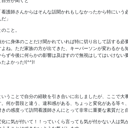
と自分が聞くと
「看護師さんからはそんな話聞かれもしなかったから特にいう
んだ」
とのこと。
確かに身体のことだけ聞かれていれば特に切り出して話する必
すよね。ただ家族の方が出てきた、キーパーソンが変わるかも
からず今後に何らかの影響は及ぼすので無視はしてはいけない
たよかった!(^^)!
ということで自分の経験を引き合いに出しましたが、ここで大
す。何か普段と違う、違和感がある、ちょっと変化がある等々
付きの感度って訪問看護師さんにとって非常に重要な素質だと
変化に気が付いて！！っていくら言っても気が付かない人は気