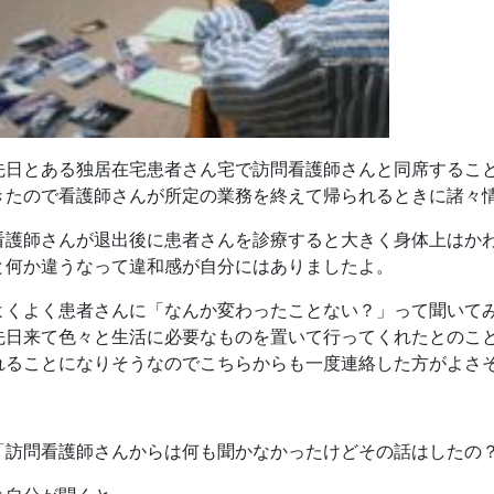
先日とある独居在宅患者さん宅で訪問看護師さんと同席するこ
きたので看護師さんが所定の業務を終えて帰られるときに諸々
看護師さんが退出後に患者さんを診療すると大きく身体上はか
と何か違うなって違和感が自分にはありましたよ。
よくよく患者さんに「なんか変わったことない？」って聞いて
先日来て色々と生活に必要なものを置いて行ってくれたとのこ
れることになりそうなのでこちらからも一度連絡した方がよさ
「訪問看護師さんからは何も聞かなかったけどその話はしたの