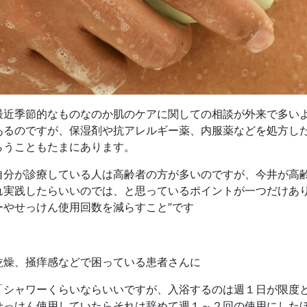
最近季節的なものなのか肌のケアに関しての相談が外来で多い
あるのですが、保湿剤や抗アレルギー薬、内服薬などを処方し
らうこともたまにあります。
自分が診療している人は高齢者の方が多いのですが、今井が高
れ実践したらいいのでは、と思っているポイントが一つだけあり
ーやせっけん使用回数を減らすこと”です
乾燥、掻痒感などで困っている患者さんに
「シャワーくらいならいいですが、入浴するのは週１日が限度
せっけん使用していたらそれは辞めて週１～２回の使用にした