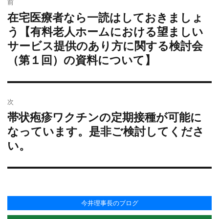
前
稿
ー
在宅医療者なら一読はしておきましょ
過
ナ
去
う【有料老人ホームにおける望ましい
ビ
の
サービス提供のあり方に関する検討会
ゲ
投
ー
（第１回）の資料について】
稿:
シ
ョ
ン
次
帯状疱疹ワクチンの定期接種が可能に
次
の
なっています。是非ご検討してくださ
投
い。
稿:
今井理事長のブログ