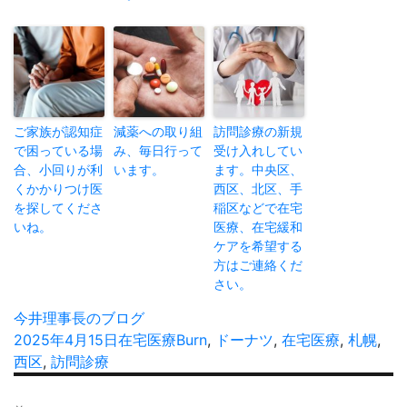
ご家族が認知症
減薬への取り組
訪問診療の新規
で困っている場
み、毎日行って
受け入れしてい
合、小回りが利
います。
ます。中央区、
くかかりつけ医
西区、北区、手
を探してくださ
稲区などで在宅
いね。
医療、在宅緩和
ケアを希望する
方はご連絡くだ
さい。
投
今井理事長のブログ
稿
投
2025年4月15日
カ
在宅医療
タ
Burn
,
ドーナツ
,
在宅医療
,
札幌
,
者
稿
西区
,
訪問診療
テ
グ
日:
ゴ
投
リ