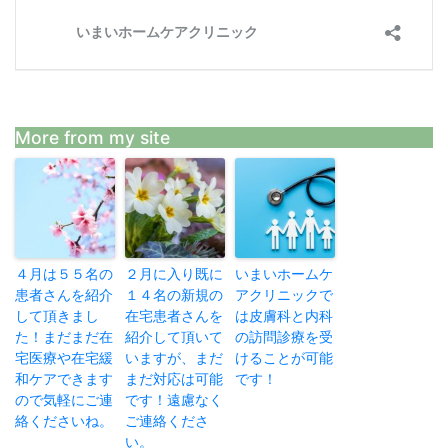
More from my site
４月は５５名の
２月に入り既に
いまいホームケ
患者さんを紹介
１４名の新規の
アクリニックで
して頂きまし
在宅患者さんを
は皮膚科と内科
た！まだまだ在
紹介して頂いて
の訪問診療を受
宅医療や在宅緩
いますが、まだ
けることが可能
和ケアできます
まだ対応は可能
です！
ので気軽にご連
です！遠慮なく
絡くださいね。
ご連絡くださ
い。