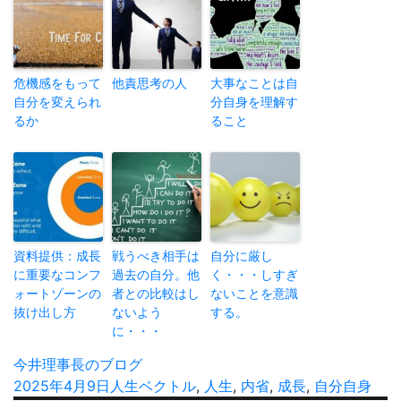
危機感をもって
他責思考の人
大事なことは自
自分を変えられ
分自身を理解す
るか
ること
資料提供：成長
戦うべき相手は
自分に厳し
に重要なコンフ
過去の自分。他
く・・・しすぎ
ォートゾーンの
者との比較はし
ないことを意識
抜け出し方
ないよう
する。
に・・・
投
今井理事長のブログ
稿
投
2025年4月9日
カ
人生
タ
ベクトル
,
人生
,
内省
,
成長
,
自分自身