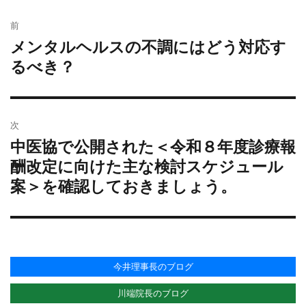
者
稿
テ
グ
投
日:
ゴ
前
稿
リ
メンタルヘルスの不調にはどう対応す
過
ナ
ー
去
るべき？
ビ
の
ゲ
投
ー
稿:
シ
次
ョ
中医協で公開された＜令和８年度診療報
次
ン
の
酬改定に向けた主な検討スケジュール
投
案＞を確認しておきましょう。
稿:
今井理事長のブログ
川端院長のブログ