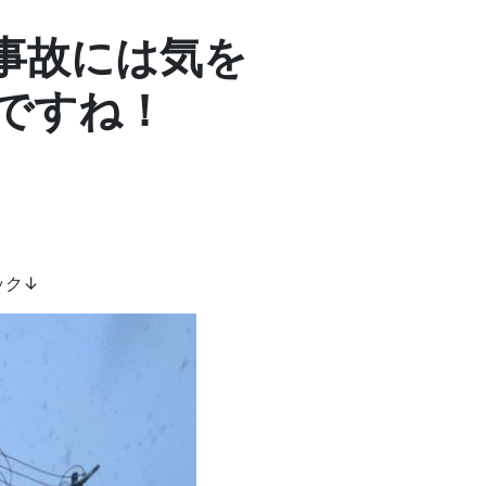
事故には気を
ですね！
。
ック↓