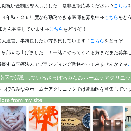
入職祝い金制度導入しました。是非直接応募ください→
こちら
２４年秋～２５年度から勤務できる医師を募集中→
こちら
をど
SEさん募集しています→
こちら
をどうぞ！
法人運営、事務長したい方募集しています→
こちら
をどうぞ！
人事部立ち上げました！！一緒にやってくれる方まだまだ募集
成長する医療法人でブランディング業務やってみませんか？→
南区で活動しているさっぽろみなみホームケアクリニッ
さっぽろみなみホームケアクリニックでは常勤医を募集してい
ore from my site