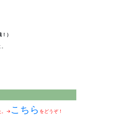
識！）
よ。
こちら
た。→
をどうぞ！