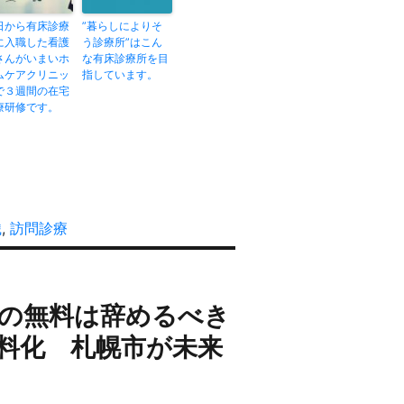
日から有床診療
”暮らしによりそ
に入職した看護
う診療所”はこん
さんがいまいホ
な有床診療所を目
ムケアクリニッ
指しています。
で３週間の在宅
療研修です。
織
,
訪問診療
の無料は辞めるべき
料化 札幌市が未来