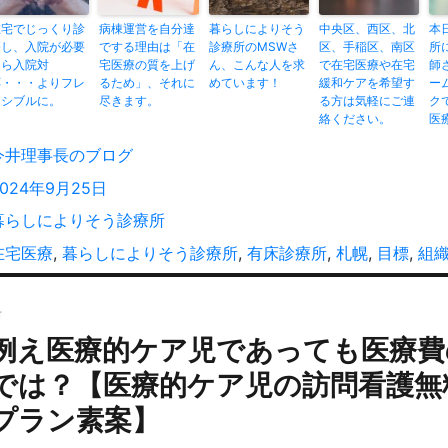
在宅でじっくり診
病棟運営を自分達
暮らしによりそう
中央区、西区、北
本
療し、入院が必要
でする理由は「在
診療所のMSWさ
区、手稲区、南区
所
なら入院対
宅医療の質を上げ
ん、こんな人を求
で在宅医療や在宅
師
応・・・よりフレ
るため」、それに
めています！
緩和ケアを希望す
ー
キシブルに。
尽きます。
る方は気軽にご連
ク
絡ください。
医
投
今井理事長のブログ
稿
投
2024年9月25日
者
稿
カ
暮らしによりそう診療所
:
テ
タ
在宅医療
,
暮らしによりそう診療所
,
有床診療所
,
札幌
,
目標
,
組
ゴ
グ
投
リ
ー
前
稿
例え医療的ケア児であっても医療費
過
ナ
去
ビ
では？【医療的ケア児の訪問看護無
の
ゲ
プラン素案】
投
ー
: