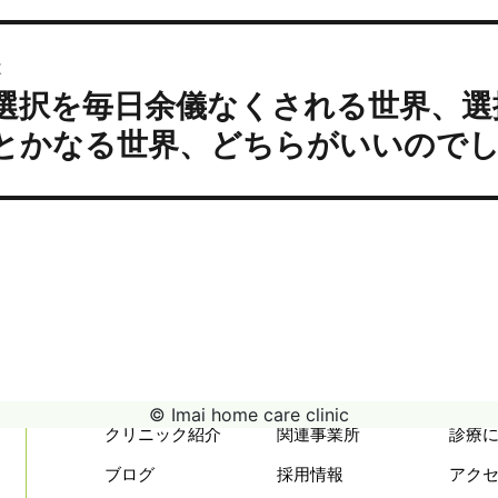
シ
ョ
次
ン
選択を毎日余儀なくされる世界、選
次
の
とかなる世界、どちらがいいので
投
:
© Imai home care clinic
クリニック紹介
関連事業所
診療
ブログ
採用情報
アク