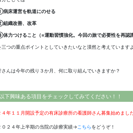
①病床運営を軌道にのせる
②組織改善、改革
③体力つけること（=運動習慣強化。今回の旅で必要性を再認
を三つの重点ポイントとしていきたいなと漠然と考えています
皆さんは今年の残り３か月、何に取り組んでいきますか？
以下興味ある項目をチェックしてみてください！！
２４年１１月開設予定の有床診療所の看護師さん募集始めまし
２０２４年上半期の当院の診療実績→
こちら
をどうぞ！