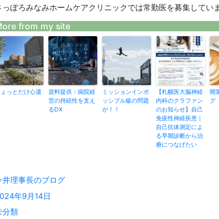
さっぽろみなみホームケアクリニックでは常勤医を募集してい
ore from my site
ちょっとだけ心遣
資料提供：病院経
ミッションインポ
【札幌医大脳神経
開
い
営の持続性を支え
ッシブル級の問題
内科のクラファン
るDX
が！！
のお知らせ】自己
免疫性神経疾患｜
自己抗体測定によ
る早期診断から治
療につなげたい
投
今井理事長のブログ
稿
投
2024年9月14日
者
稿
カ
未分類