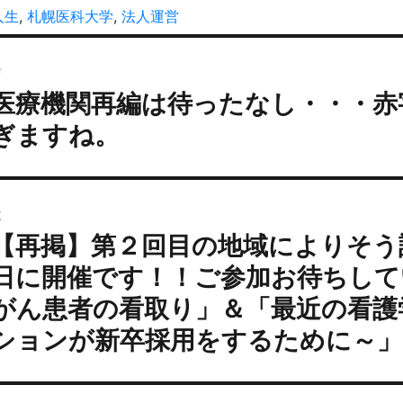
:
テ
タ
人生
,
札幌医科大学
,
法人運営
ゴ
グ
投
リ
ー
前
稿
医療機関再編は待ったなし・・・赤
過
ナ
去
ビ
ぎますね。
の
ゲ
投
ー
:
シ
次
ョ
【再掲】第２回目の地域によりそう
次
ン
の
日に開催です！！ご参加お待ちして
投
がん患者の看取り」＆「最近の看護
:
ションが新卒採用をするために～」