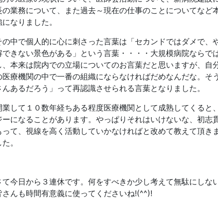
長の業務について、また過去～現在の仕事のことについてなど
強になりました。
その中で個人的に心に刺さった言葉は「セカンドではダメで、
解できない景色がある」という言葉・・・・大規模病院ならで
し、本来は院内での立場についてのお言葉だと思いますが、自
の医療機関の中で一番の組織にならなければだめなんだな。そ
さんあるだろう」って再認識させられる言葉となりました。
開業して１０数年経ちある程度医療機関として成熟してくると
ジーになることがあります。やっぱりそれはいけないな、初志
もって、視線を高く活動していかなければと改めて教えて頂き
した。
さて今日から３連休です。何をすべきか少し考えて無駄にしな
皆さんも時間有意義に使ってくださいね!(^^)!