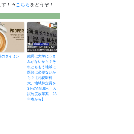
ます！→
こちら
をどうぞ！
業のタイミン
結局は大学にうま
グ
みがないから？そ
れとももう地域に
医師は必要ないか
ら？【札幌医科
大、地域枠定員を
3分の1削減へ 入
試制度改革案 28
年春から】