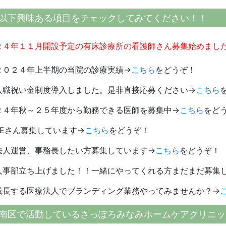
以下興味ある項目をチェックしてみてください！！
２４年１１月開設予定の有床診療所の看護師さん募集始めまし
２０２４年上半期の当院の診療実績→
こちら
をどうぞ！
入職祝い金制度導入しました。是非直接応募ください→
こちら
２４年秋～２５年度から勤務できる医師を募集中→
こちら
をど
SEさん募集しています→
こちら
をどうぞ！
法人運営、事務長したい方募集しています→
こちら
をどうぞ！
人事部立ち上げました！！一緒にやってくれる方まだまだ募集
成長する医療法人でブランディング業務やってみませんか？→
南区で活動しているさっぽろみなみホームケアクリニッ