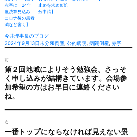
赤字に 24年
止めを求め仮処
度決算見込み
分申請】
コロナ後の患者
減など響く】
投
今井理事長のブログ
稿
投
2024年9月13日
カ
未分類
タ
倒産
,
公的病院
,
病院倒産
,
赤字
者
稿
テ
グ
投
日:
ゴ
前
稿
リ
第２回地域によりそう勉強会、さっそ
過
ナ
ー
去
く申し込みが結構きています。会場参
ビ
の
加希望の方はお早目に連絡ください
ゲ
投
ー
ね。
稿:
シ
ョ
ン
次
一番トップにならなければ見えない景
次