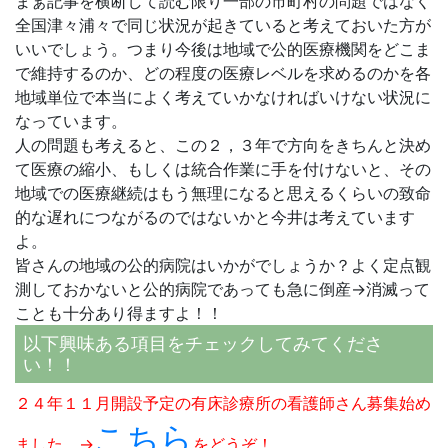
まぁ記事を横断して読む限り一部の市町村の問題ではなく
全国津々浦々で同じ状況が起きていると考えておいた方が
いいでしょう。つまり今後は地域で公的医療機関をどこま
で維持するのか、どの程度の医療レベルを求めるのかを各
地域単位で本当によく考えていかなければいけない状況に
なっています。
人の問題も考えると、この２，３年で方向をきちんと決め
て医療の縮小、もしくは統合作業に手を付けないと、その
地域での医療継続はもう無理になると思えるくらいの致命
的な遅れにつながるのではないかと今井は考えています
よ。
皆さんの地域の公的病院はいかがでしょうか？よく定点観
測しておかないと公的病院であっても急に倒産→消滅って
ことも十分あり得ますよ！！
以下興味ある項目をチェックしてみてくださ
い！！
２４年１１月開設予定の有床診療所の看護師さん募集始め
こちら
ました。→
をどうぞ！