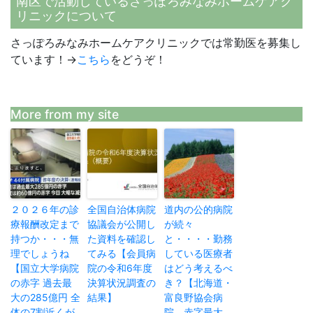
南区で活動しているさっぽろみなみホームケアク
リニックについて
さっぽろみなみホームケアクリニックでは常勤医を募集し
ています！→
こちら
をどうぞ！
More from my site
２０２６年の診
全国自治体病院
道内の公的病院
療報酬改定まで
協議会が公開し
が続々
持つか・・・無
た資料を確認し
と・・・・勤務
理でしょうね
てみる【会員病
している医療者
【国立大学病院
院の令和6年度
はどう考えるべ
の赤字 過去最
決算状況調査の
き？【北海道・
大の285億円 全
結果】
富良野協会病
体の7割近くが
院 赤字最大