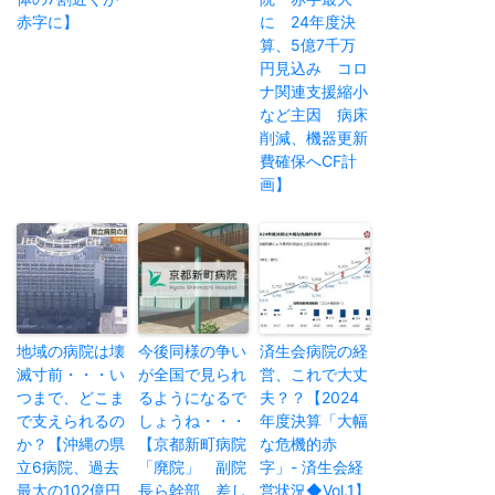
赤字に】
に 24年度決
算、5億7千万
円見込み コロ
ナ関連支援縮小
など主因 病床
削減、機器更新
費確保へCF計
画】
地域の病院は壊
今後同様の争い
済生会病院の経
滅寸前・・・い
が全国で見られ
営、これで大丈
つまで、どこま
るようになるで
夫？？【2024
で支えられるの
しょうね・・・
年度決算「大幅
か？【沖縄の県
【京都新町病院
な危機的赤
立6病院、過去
「廃院」 副院
字」- 済生会経
最大の102億円
長ら幹部、差し
営状況◆Vol.1】