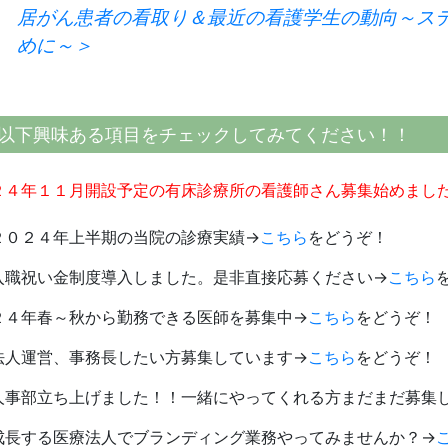
居がん患者の看取り＆最近の看護学生の動向～ス
めに～＞
以下興味ある項目をチェックしてみてください！！
２４年１１月開設予定の有床診療所の看護師さん募集始めまし
２０２４年上半期の当院の診療実績→
こちら
をどうぞ！
入職祝い金制度導入しました。是非直接応募ください→
こちら
２４年春～秋から勤務できる医師を募集中→
こちら
をどうぞ！
法人運営、事務長したい方募集しています→
こちら
をどうぞ！
人事部立ち上げました！！一緒にやってくれる方まだまだ募集
成長する医療法人でブランディング業務やってみませんか？→