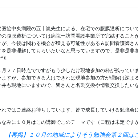
勤医協中央病院の五十嵐先生による、在宅での腹膜透析につい
での腹膜透析については病院ー訪問看護事業所で完結すること
すが、今後は関わる機会が増える可能性がある＆訪問看護師さ
ドを是非理解してもらいたいなと思っていますので、是非是非参
^^)!
８月２７日時点でですがもう少しだけ現地参加の枠が残ってい
いますが、参加できる人はできれば現地参加の方が理解は深ま
今井も現地にいますので、皆さんと名刺交換や情報交換したい
それではご連絡お待ちしています。皆で成長していける勉強会
ちなみに１０月はこの講師でこのテーマです（日程は未定です
【再掲】１０月の地域によりそう勉強会第２回は