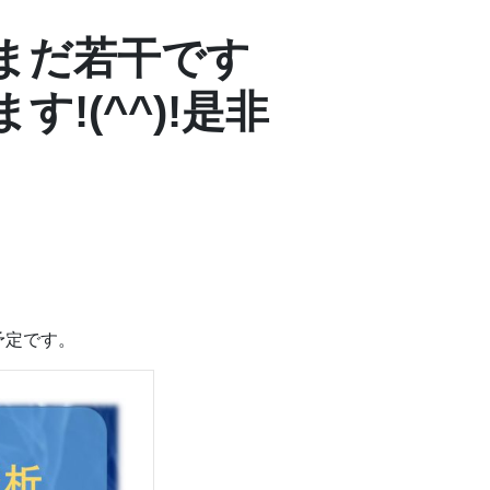
まだ若干です
!(^^)!是非
予定です。