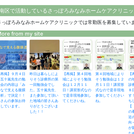
南区で活動しているさっぽろみなみホームケアクリニッ
さっぽろみなみホームケアクリニックでは常勤医を募集してい
ore from my site
【再掲】９月４日
昨日は暮らしによ
【再掲】第４回地
第４回地域により
【
の五十嵐先生の勉
りそう診療所の第
域によりそう勉強
そう勉強会は１２
の
強会の内容は「み
一回勉強会でし
会は１２月１１
月１１日！講習形
診
んなで支える腹膜
た。五十嵐先生、
日！講習形式なの
式なので是非現地
８
透析」で決定！！
また参加して頂い
で是非現地参加し
参加してください
す
皆さんの参加お待
た地域の皆さんあ
てくださいね。
ね。
ち
ちしています。
りがとうございま
【
した！！
の
近
向
が
た