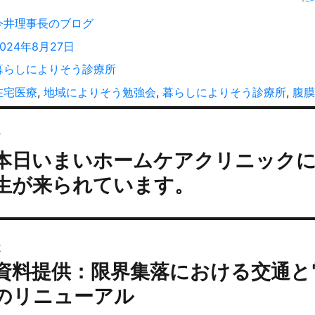
投
今井理事長のブログ
稿
投
2024年8月27日
者
稿
カ
暮らしによりそう診療所
:
テ
タ
在宅医療
,
地域によりそう勉強会
,
暮らしによりそう診療所
,
腹膜
ゴ
グ
投
リ
ー
前
稿
本日いまいホームケアクリニックに
過
ナ
去
ビ
生が来られています。
の
ゲ
投
ー
:
シ
次
ョ
資料提供：限界集落における交通と
次
ン
の
のリニューアル
投