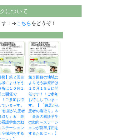
クについて
ます！→
こちら
をどうぞ！
再掲】第２回目
第２回目の地域に
地域によりそう
よりそう診療所は
療所は１０月１
１０月１８日に開
日に開催で
催です！！ご参加
！！ご参加お待
お待ちしていま～
していま～す。
す。【 「独居がん
 「独居がん患者
患者の看取り」＆
看取り」＆「最
「最近の看護学生
の看護学生の動
の動向～ステーシ
～ステーション
ョンが新卒採用を
新卒採用をする
するために～」】
めに～」】