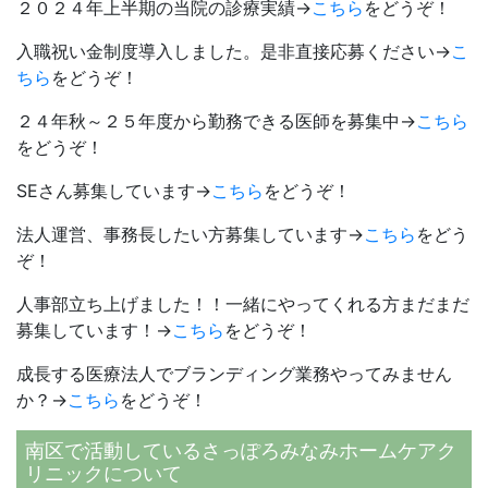
２０２４年上半期の当院の診療実績→
こちら
をどうぞ！
入職祝い金制度導入しました。是非直接応募ください→
こ
ちら
をどうぞ！
２４年秋～２５年度から勤務できる医師を募集中→
こちら
をどうぞ！
SEさん募集しています→
こちら
をどうぞ！
法人運営、事務長したい方募集しています→
こちら
をどう
ぞ！
人事部立ち上げました！！一緒にやってくれる方まだまだ
募集しています！→
こちら
をどうぞ！
成長する医療法人でブランディング業務やってみません
か？→
こちら
をどうぞ！
南区で活動しているさっぽろみなみホームケアク
リニックについて