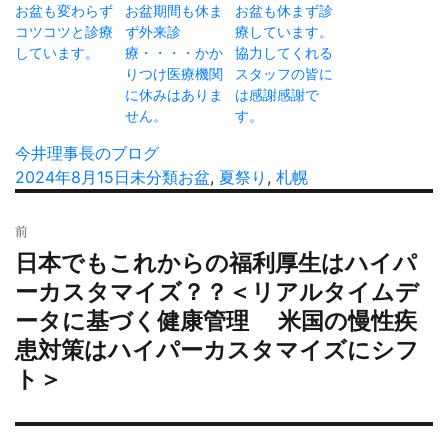
お盆も変わらず
お盆期間も休ま
お盆も休まず診
コツコツと診療
ず外来診
療しています。
しています。
療・・・・かか
協力してくれる
りつけ医療機関
スタッフの皆に
に休みはありま
は感謝感謝で
せん。
す。
投
今井理事長のブログ
稿
投
2024年8月15日
カ
未分類
タ
お盆
,
夏祭り
,
札幌
者
稿
テ
グ
投
日:
ゴ
前
稿
リ
日本でもこれからの福利厚生はハイパ
過
ナ
ー
去
ーカスタマイズ？？＜リアルタイムデ
ビ
の
ータに基づく健康管理 米国の慢性疾
ゲ
投
ー
患対策はハイパーカスタマイズにシフ
稿:
シ
ト＞
ョ
ン