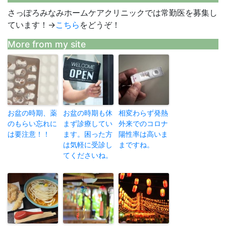
さっぽろみなみホームケアクリニックでは常勤医を募集し
ています！→
こちら
をどうぞ！
More from my site
お盆の時期、薬
お盆の時期も休
相変わらず発熱
のもらい忘れに
まず診療してい
外来でのコロナ
は要注意！！
ます。困った方
陽性率は高いま
は気軽に受診し
まですね。
てくださいね。