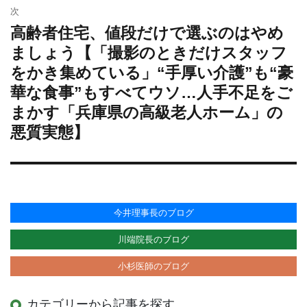
次
高齢者住宅、値段だけで選ぶのはやめ
次
の
ましょう【「撮影のときだけスタッフ
投
をかき集めている」“手厚い介護”も“豪
稿:
華な食事”もすべてウソ…人手不足をご
まかす「兵庫県の高級老人ホーム」の
悪質実態】
今井理事長のブログ
川端院長のブログ
小杉医師のブログ
カテゴリーから記事を探す