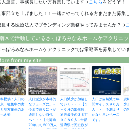
法人運営、事務長したい方募集しています→
こちら
をどうぞ！
人事部立ち上げました！！一緒にやってくれる方まだまだ募集
成長する医療法人でブランディング業務やってみませんか？→
南区で活動しているさっぽろみなみホームケアクリニッ
さっぽろみなみホームケアクリニックでは常勤医を募集してい
ore from my site
資料提供：人口の
人口減少が本格的
人口減少が加速し
人口は自然減で年
資
東京一極集中の実
なフェーズに。＜
ていく・・・【１
間マイナス９０万
少
相と地方創生のあ
今まで通りに＞が
～６月の出生数、
人・・・予測より
の
るべき姿
通用しない時代
過去最少の３３万
かなり早いペース
へ・・・【北海道
９２８０人…全都
です。
70年ぶり500万人
道府県で死亡数が