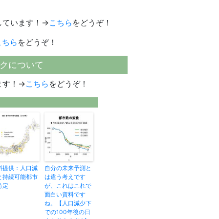
しています！→
こちら
をどうぞ！
こちら
をどうぞ！
クについて
ます！→
こちら
をどうぞ！
料提供：人口減
自分の未来予測と
と持続可能都市
は違う考えです
特定
が、これはこれで
面白い資料です
ね。【人口減少下
での100年後の日