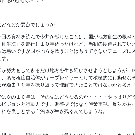
作れるのかがポイント
などなどが要点でしょうか。
今回の資料を読んで今井が感じたことは、国が地方創生の根幹
と創生法」を施行し１０年経ったけれど、当初の期待されてい
方は悪いですが国が地方を救うことはもうできないフェーズに
です。
国が努力をしできるだけ地方を生き延びさせようとしようが、
り、ある程度自治体がキープレイヤーとして積極的に行動せな
れが過去１０年を振り返って理解できたことではないかと考え
では次の１０年は、その先はどうなるのか・・・・やっぱりど
のビジョンと行動力です。調整型ではなく施策重視、反対があ
それを良しとする自治体が生き残るんでしょうね。