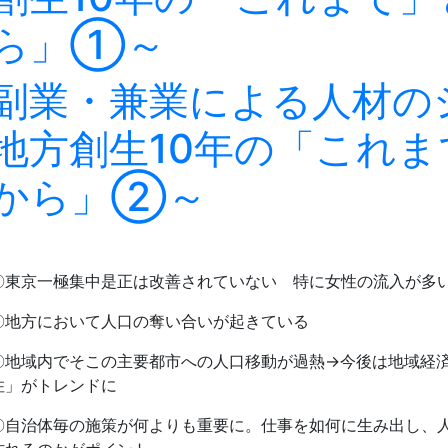
ら」①～
副業・兼業による人材の
地方創生10年の「これ
から」②～
〇東京一極集中是正は改善されていない 特に女性の流入が多
〇地方において人口の奪い合いが起きている
〇地域内でそこの主要都市への人口移動が過熱→今後は地域経
住」がトレンドに
〇自治体毎の施策が何よりも重要に。仕事を如何に生み出し、