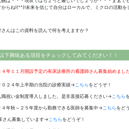
札幌は・・・現状ではちょっと厳しいでしょうか・・・まぁで
すからね!(^^)!未来を信じて自分はローカルで、ミクロの活動
皆さんはこの資料を読んで何を考えますか？
以下興味ある項目をチェックしてみてください！！
２４年１１月開設予定の有床診療所の看護師さん募集始めまし
２０２４年上半期の当院の診療実績→
こちら
をどうぞ！
入職祝い金制度導入しました。是非直接応募ください→
こちら
２４年秋～２５年度から勤務できる医師を募集中→
こちら
をど
SEさん募集しています→
こちら
をどうぞ！