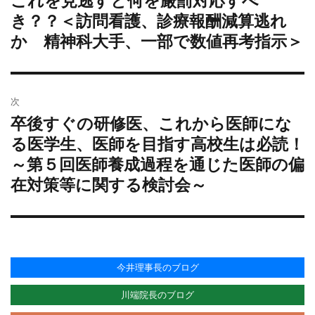
これを見逃すと何を厳罰対応すべ
ナ
去
き？？＜訪問看護、診療報酬減算逃れ
ビ
の
か 精神科大手、一部で数値再考指示＞
ゲ
投
ー
稿:
シ
ョ
次
ン
卒後すぐの研修医、これから医師にな
次
の
る医学生、医師を目指す高校生は必読！
投
～第５回医師養成過程を通じた医師の偏
稿:
在対策等に関する検討会～
今井理事長のブログ
川端院長のブログ