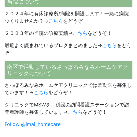
当院について
２０２４年に有床診療所/病院を開設します！一緒に病院
つくりませんか？→
こちら
をどうぞ！
２０２３年の当院の診療実績→
こちら
をどうぞ！
最近よく読まれているブログまとめました→
こちら
をどう
ぞ！
南区で活動しているさっぽろみなみホームケアク
リニックについて
さっぽろみなみホームケアクリニックでは常勤医を募集し
ています！→
こちら
をどうぞ！
クリニックでMSWを、併設の訪問看護ステーションで訪
問看護師を募集しています→
こちら
をどうぞ！
Follow @imai_homecare