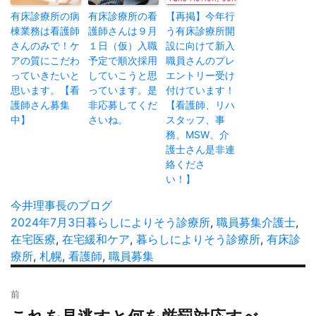
有床診療所の病
有床診療所の看
【再掲】今年行
棟業務は看護師
護師さんは９月
う有床診療所開
さんのみで！ケ
１日（仮）入職
設に向けて新入
アの質にこだわ
予定で順次採用
職員さんのプレ
っていきたいと
していこうと思
エントリー受け
思います。【看
っています。是
付けています！
護師さん募集
非応募してくだ
【看護師、リハ
中】
さいね。
スタッフ、事
務、MSW、介
護士さん是非連
絡くださ
い！】
投
今井理事長のブログ
稿
投
2024年7月3日
カ
暮らしによりそう診療所
,
職員募集
タ
介護士
,
者
稿
在宅医療
,
在宅緩和ケア
テ
,
暮らしによりそう診療所
,
グ
有床診
日:
療所
,
札幌
,
看護師
ゴ
,
職員募集
リ
投
ー
前
稿
過