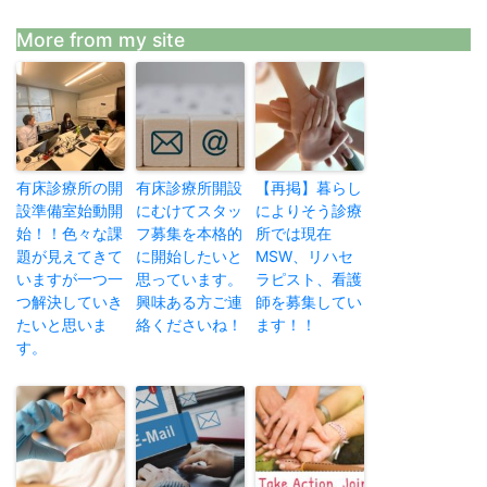
More from my site
有床診療所の開
有床診療所開設
【再掲】暮らし
設準備室始動開
にむけてスタッ
によりそう診療
始！！色々な課
フ募集を本格的
所では現在
題が見えてきて
に開始したいと
MSW、リハセ
いますが一つ一
思っています。
ラピスト、看護
つ解決していき
興味ある方ご連
師を募集してい
たいと思いま
絡くださいね！
ます！！
す。