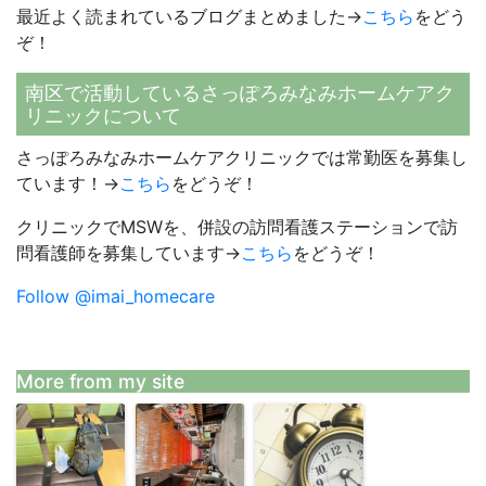
最近よく読まれているブログまとめました→
こちら
をどう
ぞ！
南区で活動しているさっぽろみなみホームケアク
リニックについて
さっぽろみなみホームケアクリニックでは常勤医を募集し
ています！→
こちら
をどうぞ！
クリニックでMSWを、併設の訪問看護ステーションで訪
問看護師を募集しています→
こちら
をどうぞ！
Follow @imai_homecare
More from my site