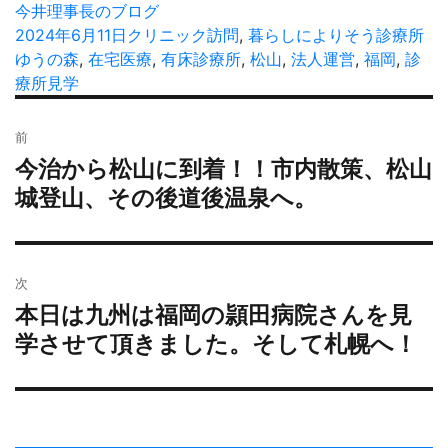
投
今井理事長のブログ
稿
投
2024年6月11日
カ
クリニック訪問
,
暮らしによりそう診療所
タ
者
稿
ゆうの森
,
在宅医療
テ
,
有床診療所
,
松山
,
法人運営
,
福岡
,
診
グ
日:
療所見学
ゴ
リ
投
ー
前
稿
今治から松山に到着！！市内散策、松山
過
ナ
去
城登山、その後道後温泉へ。
ビ
の
ゲ
投
ー
稿:
シ
次
ョ
本日は九州は福岡の頴田病院さんを見
次
ン
の
学させて頂きました。そして札幌へ！
投
稿: