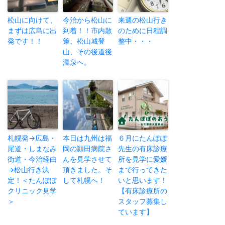
松山に向けて、
今治から松山に
来週の松山行き
まずは広島に出
到着！！市内散
のために日程調
発です！！
策、松山城登
整中・・・
山、その後道後
温泉へ。
札幌発→広島・
本日は九州は福
６月にたんぽぽ
尾道・しまなみ
岡の頴田病院さ
先生の有床診療
街道・今治経由
んを見学させて
所を見学に愛媛
→松山行き決
頂きました。そ
まで行ってきた
定！＜たんぽぽ
して札幌へ！
いと思います！
クリニック見学
【有床診療所の
＞
スタッフ募集し
ています】