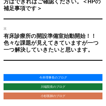
方はできればご確認ください。＜HPの
ビ
の
補足事項です＞
ゲ
投
ー
稿:
シ
ョ
次
ン
有床診療所の開設準備室始動開始！！
次
の
色々な課題が見えてきていますが一つ
投
一つ解決していきたいと思います。
稿:
今井理事長のブログ
川端院長のブログ
小杉医師のブログ