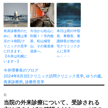
有床診療所のた
今治から松山に
本日は雨の中院
めに、来週は東
到着！！市内散
長、事務長、看
京の３病院/ク
策、松山城登
護師長が他の在
リニックの見学
山、その後道後
宅クリニックさ
に行きます。
温泉へ。
んに見学
【今井は札幌に
へ・・・
います～】
投
今井理事長のブログ
稿
投
2024年6月3日
カ
クリニック訪問
タ
クリニック見学
,
ゆうの森
,
者
稿
有床診療所
,
診療所見学
テ
グ
日:
ゴ
投
リ
前
稿
ー
当院の外来診療について、受診される
過
ナ
去