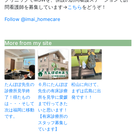
問看護師を募集しています→
こちら
をどうぞ！
Follow @imai_homecare
More from my site
たんぽぽ先生の
６月にたんぽぽ
松山に向けて、
診療所見学終
先生の有床診療
まずは広島に出
了！得たもの
所を見学に愛媛
発です！！
は・・・そして
まで行ってきた
次は福岡に移動
いと思います！
です。
【有床診療所の
スタッフ募集し
ています】