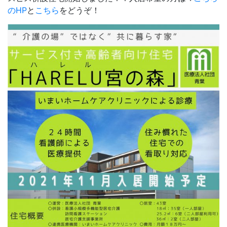
のHP
と
こちら
をどうぞ！