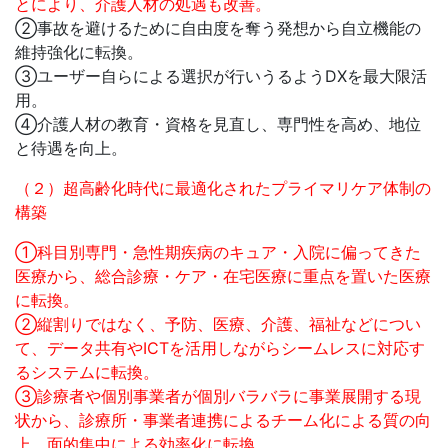
とにより、介護人材の処遇も改善。
②事故を避けるために自由度を奪う発想から自立機能の
維持強化に転換。
③ユーザー自らによる選択が行いうるようDXを最大限活
用。
④介護人材の教育・資格を見直し、専門性を高め、地位
と待遇を向上。
（２）超高齢化時代に最適化されたプライマリケア体制の
構築
①科目別専門・急性期疾病のキュア・入院に偏ってきた
医療から、総合診療・ケア・在宅医療に重点を置いた医療
に転換。
②縦割りではなく、予防、医療、介護、福祉などについ
て、データ共有やICTを活用しながらシームレスに対応す
るシステムに転換。
③診療者や個別事業者が個別バラバラに事業展開する現
状から、診療所・事業者連携によるチーム化による質の向
上、面的集中による効率化に転換。