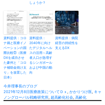
しょうか？
資料提供：コロ
資料提供：
資料提供：病院
ナ禍と医療イノ
2040年に向け
経営の持続性を
ベーションの国
たデジタルヘル
支えるDX
際比較㉑（医療
スの活用～高齢
DXを成功させ
者人口が急増す
た豪州と「コロ
るシンガポール
ナ補助金焼け太
および中国の動
り」を放置した
向
日本）
投
今井理事長のブログ
稿
投
2021年12月8日
カ
医療政策について
タ
Ｄｘ
,
かかりつけ医
,
キャ
者
稿
ノングローバル戦略研究所
テ
,
超高齢化社会
グ
,
高齢化
日:
ゴ
投