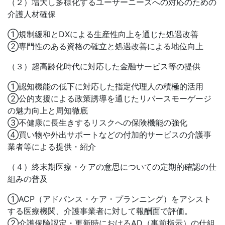
（２）増大し多様化するユーザーニーズへの対応のための
介護人材確保
①規制緩和とDXによる生産性向上を通じた処遇改善
②専門性のある資格の確立と処遇改善による地位向上
（３）超高齢化時代に対応した金融サービス等の提供
①認知機能の低下に対応した指定代理人の積極的活用
②公的支援による政策誘導を通じたリバースモーゲージ
の魅力向上と周知徹底
③不健康に長生きするリスクへの保険機能の強化
④買い物や外出サポートなどの付加的サービスの介護事
業者等による提供・紹介
（４）終末期医療・ケアの意思についての定期的確認の仕
組みの普及
①ACP（アドバンス・ケア・プランニング）をアシスト
する医療機関、介護事業者に対して報酬面で評価。
②介護保険認定・更新時におけるAD（事前指示）の仕組