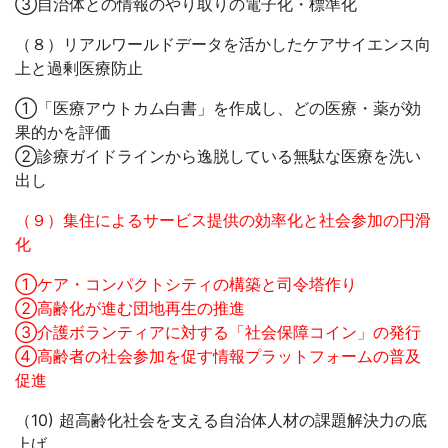
③自治体との情報のやり取りの電子化・標準化
（８）リアルワールドデータを活かしたケアサイエンス向
上と過剰医療防止
①「医療アウトカム白書」を作成し、どの医療・薬が効
果的かを評価
②診療ガイドラインから逸脱している無駄な医療を洗い
出し
（９）集住によるサービス提供の効率化と社会参加の円滑
化
①ケア・コンパクトシティの構築と司令塔作り
②高齢化が進む団地再生の推進
③介護ボランティアに対する「社会保障コイン」の発行
④高齢者の社会参加を促す情報プラットフォームの普及
促進
（10) 超高齢化社会を支える自治体人材の課題解決力の底
上げ