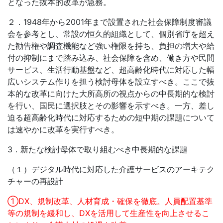
となった抜本的改革が急務。
２．1948年から2001年まで設置された社会保障制度審議
会を参考とし、常設の恒久的組織として、個別省庁を超え
た勧告権や調査機能など強い権限を持ち、負担の増大や給
付の抑制にまで踏み込み、社会保障を含め、働き方や民間
サービス、生活行動基盤など、超高齢化時代に対応した幅
広いシステム作りを担う検討母体を設立すべき。ここで抜
本的な改革に向けた大所高所の視点からの中長期的な検討
を行い、国民に選択肢とその影響を示すべき。一方、差し
迫る超高齢化時代に対応するための短中期の課題について
は速やかに改革を実行すべき。
3．新たな検討母体で取り組むべき中長期的な課題
（１）デジタル時代に対応した介護サービスのアーキテク
チャーの再設計
①DX、規制改革、人材育成・確保を徹底。人員配置基準
等の規制を緩和し、DXを活用して生産性を向上させるこ