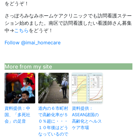
をどうぞ！
さっぽろみなみホームケアクリニックでも訪問看護ステー
ション始めました。南区で訪問看護したい看護師さん募集
中→
こちら
をどうぞ！
Follow @imai_homecare
More from my site
資料提供：中
道内の６市町村
資料提供：
国、「多死社
で高齢化率が５
ASEAN諸国の
会」の足音
０％超に・・・
高齢化とヘルス
１０年後はどう
ケア市場
なっているので