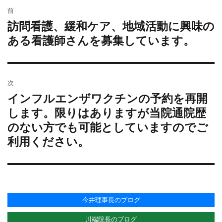
リ
前
稿
ー
訪問看護、緩和ケア、地域活動に興味の
過
ナ
去
ある看護師さんを募集しています。
ビ
の
ゲ
投
ー
稿:
シ
次
ョ
インフルエンザワクチンの予約を再開
次
ン
の
します。限りはありますが当院通院歴
投
のない方でも可能としていますのでご
稿:
利用ください。
今井理事長のブログ
川端院長のブログ