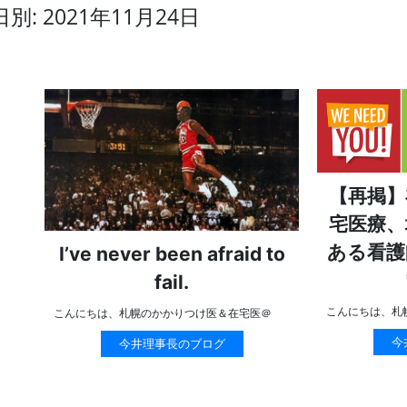
日別: 2021年11月24日
【再掲】
宅医療、
ある看護
I’ve never been afraid to
fail.
こんにちは、札
こんにちは、札幌のかかりつけ医＆在宅医＠
今
今井理事長のブログ