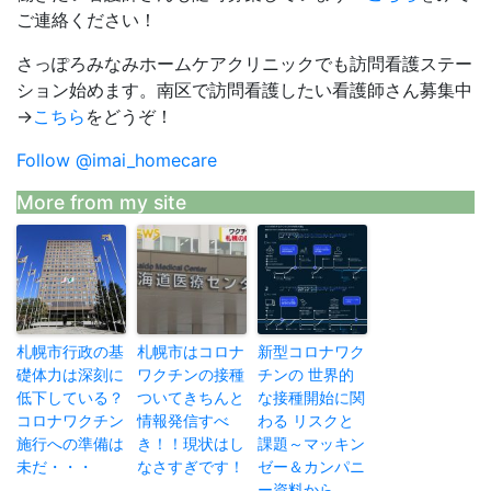
ご連絡ください！
さっぽろみなみホームケアクリニックでも訪問看護ステー
ション始めます。南区で訪問看護したい看護師さん募集中
→
こちら
をどうぞ！
Follow @imai_homecare
More from my site
札幌市行政の基
札幌市はコロナ
新型コロナワク
礎体力は深刻に
ワクチンの接種
チンの 世界的
低下している？
ついてきちんと
な接種開始に関
コロナワクチン
情報発信すべ
わる リスクと
施行への準備は
き！！現状はし
課題～マッキン
未だ・・・
なさすぎです！
ゼー＆カンパニ
ー資料から