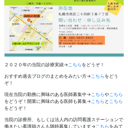
２０２０年の当院の診療実績→
こちら
をどうぞ！
おすすめ過去ブログのまとめをみたい方→
こちら
をどう
ぞ！
現在当院の勤務に興味のある医師募集中→
こちら
や
こちら
をどうぞ！開業に興味のある医師も募集→
こちら
と
こちら
をどうぞ！
当院の診療所、もしくは法人内の訪問看護ステーションで
働きたい看護師さんも随時募集しています→
こちら
をみて