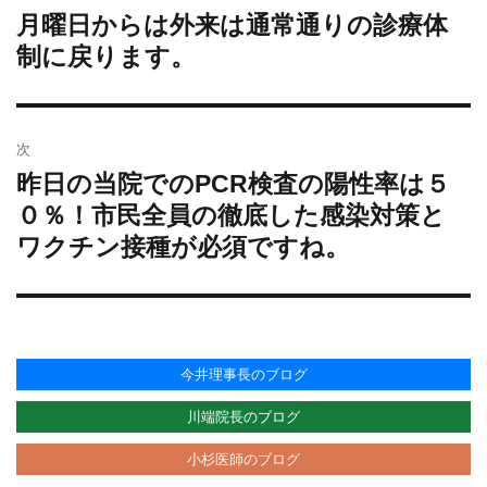
月曜日からは外来は通常通りの診療体
過
ナ
去
制に戻ります。
ビ
の
ゲ
投
ー
稿:
シ
次
ョ
昨日の当院でのPCR検査の陽性率は５
次
ン
の
０％！市民全員の徹底した感染対策と
投
ワクチン接種が必須ですね。
稿:
今井理事長のブログ
川端院長のブログ
小杉医師のブログ