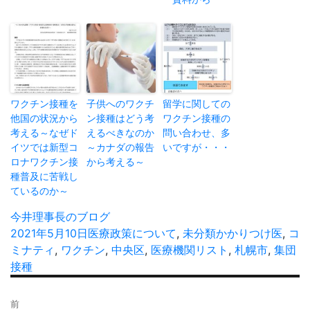
ワクチン接種を
子供へのワクチ
留学に関しての
他国の状況から
ン接種はどう考
ワクチン接種の
考える～なぜド
えるべきなのか
問い合わせ、多
イツでは新型コ
～カナダの報告
いですが・・・
ロナワクチン接
から考える～
種普及に苦戦し
ているのか～
投
今井理事長のブログ
稿
投
2021年5月10日
カ
医療政策について
,
未分類
タ
かかりつけ医
,
コ
者
稿
ミナティ
,
ワクチン
テ
,
中央区
,
医療機関リスト
グ
,
札幌市
,
集団
日:
接種
ゴ
リ
投
ー
前
稿