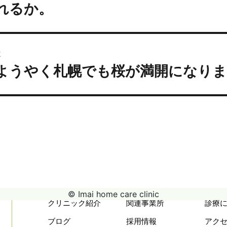
ゲ
れるか。
投
ー
:
シ
ョ
次
ン
ようやく札幌でも桜が満開になり
次
の
投
:
© Imai home care clinic
クリニック紹介
関連事業所
診療
ブログ
採用情報
アク