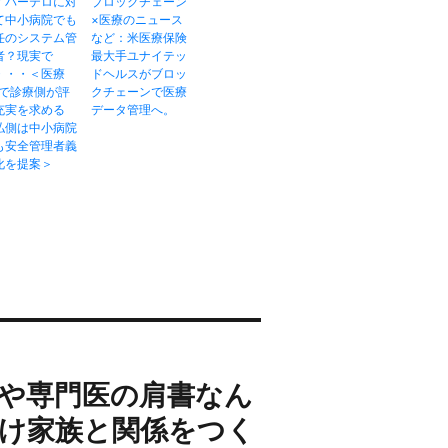
イバーテロに対
ブロックチェーン
て中小病院でも
×医療のニュース
任のシステム管
など：米医療保険
者？現実で
最大手ユナイテッ
・・・＜医療
ドヘルスがブロッ
Xで診療側が評
クチェーンで医療
充実を求める
データ管理へ。
払側は中小病院
も安全管理者義
化を提案＞
や専門医の肩書なん
け家族と関係をつく