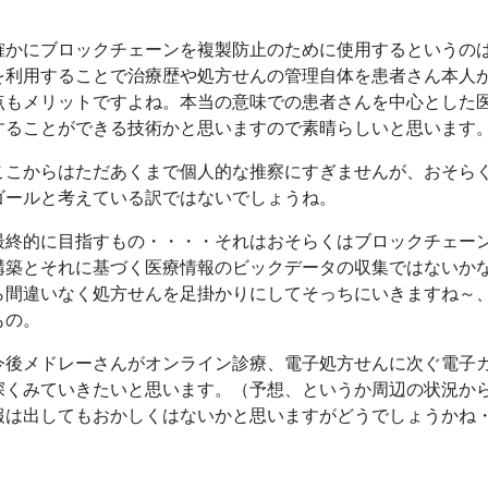
確かにブロックチェーンを複製防止のために使用するというの
を利用することで治療歴や処方せんの管理自体を患者さん本人
点もメリットですよね。本当の意味での患者さんを中心とした
することができる技術かと思いますので素晴らしいと思います
ここからはただあくまで個人的な推察にすぎませんが、おそら
ゴールと考えている訳ではないでしょうね。
最終的に目指すもの・・・・それはおそらくはブロックチェー
構築とそれに基づく医療情報のビックデータの収集ではないか
ら間違いなく処方せんを足掛かりにしてそっちにいきますね～
もの。
今後メドレーさんがオンライン診療、電子処方せんに次ぐ電子
深くみていきたいと思います。（予想、というか周辺の状況か
報は出してもおかしくはないかと思いますがどうでしょうかね