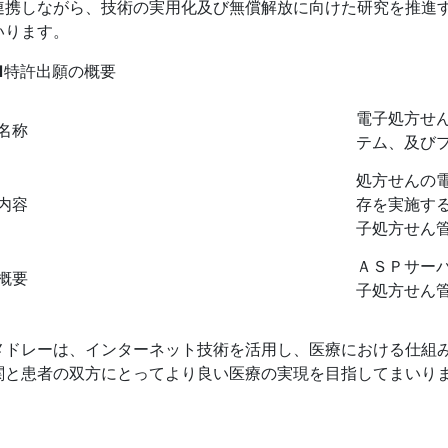
連携しながら、技術の実用化及び無償解放に向けた研究を推進
いります。
■特許出願の概要
電子処方せ
名称
テム、及び
処方せんの
内容
存を実施す
子処方せん
ＡＳＰサー
概要
子処方せん
メドレーは、インターネット技術を活用し、医療における仕組
関と患者の双方にとってより良い医療の実現を目指してまいり