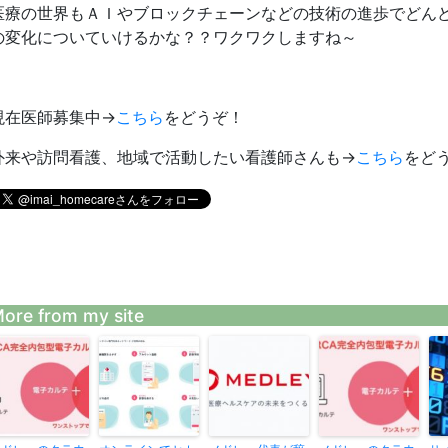
医療の世界もＡＩやブロックチェーンなどの技術の進歩でどん
の変化についていけるかな？？ワクワクしますね～
現在医師募集中→
こちら
をどうぞ！
外来や訪問看護、地域で活動したい看護師さんも→
こちら
をど
ore from my site