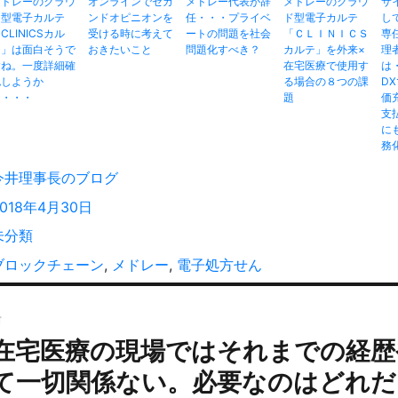
メドレーのクラウ
オンラインでセカ
メドレー代表が辞
メドレーのクラウ
サ
ド型電子カルテ
ンドオピニオンを
任・・・プライベ
ド型電子カルテ
し
CLINICSカル
受ける時に考えて
ートの問題を社会
「ＣＬＩＮＩＣＳ
専
テ」は面白そうで
おきたいこと
問題化すべき？
カルテ」を外来×
理
すね。一度詳細確
在宅医療で使用す
は
認しようか
る場合の８つの課
D
な・・・
題
価
支
に
務
投
今井理事長のブログ
稿
投
2018年4月30日
者
稿
カ
未分類
:
テ
タ
ブロックチェーン
,
メドレー
,
電子処方せん
ゴ
グ
投
リ
ー
前
稿
在宅医療の現場ではそれまでの経歴
過
ナ
去
ビ
て一切関係ない。必要なのはどれだ
の