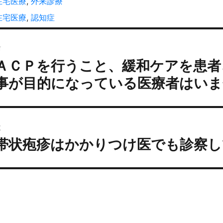
カ
在宅医療
,
外来診療
:
テ
タ
在宅医療
,
認知症
ゴ
グ
投
リ
ー
前
稿
ＡＣＰを行うこと、緩和ケアを患者
過
ナ
去
ビ
事が目的になっている医療者はいま
の
ゲ
投
ー
:
シ
次
ョ
帯状疱疹はかかりつけ医でも診察し
次
ン
の
投
: