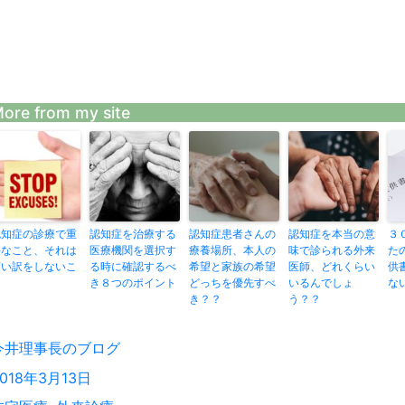
ore from my site
認知症の診療で重
認知症を治療する
認知症患者さんの
認知症を本当の意
３
要なこと、それは
医療機関を選択す
療養場所、本人の
味で診られる外来
た
言い訳をしないこ
る時に確認するべ
希望と家族の希望
医師、どれくらい
供
と
き８つのポイント
どっちを優先すべ
いるんでしょ
な
き？？
う？？
投
今井理事長のブログ
稿
投
2018年3月13日
者
稿