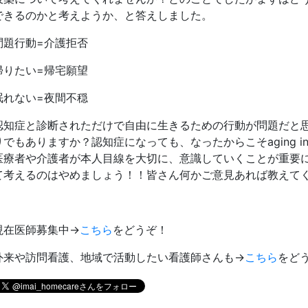
できるのかと考えようか、と答えしました。
問題行動=介護拒否
帰りたい=帰宅願望
眠れない=夜間不穏
認知症と診断されただけで自由に生きるための行動が問題だと
りでもありますか？認知症になっても、なったからこそaging in
医療者や介護者が本人目線を大切に、意識していくことが重要
て考えるのはやめましょう！！皆さん何かご意見あれば教えて
現在医師募集中→
こちら
をどうぞ！
外来や訪問看護、地域で活動したい看護師さんも→
こちら
をど