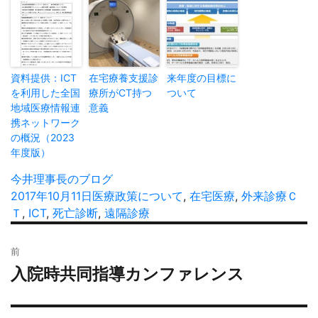
資料提供：ICT
在宅療養支援診
来年度の目標に
を利用した全国
療所がCT持つ
ついて
地域医療情報連
意義
携ネットワーク
の概況（2023
年度版）
投
今井理事長のブログ
稿
投
2017年10月11日
カ
医療政策について
,
在宅医療
,
外来診療
タ
Ｃ
者
稿
Ｔ
,
ICT
,
死亡診断
テ
,
遠隔診療
グ
日:
ゴ
投
リ
前
稿
ー
入院時共同指導カンファレンス
過
ナ
去
ビ
の
ゲ