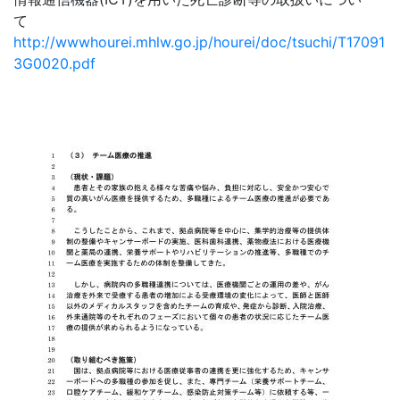
て
http://wwwhourei.mhlw.go.jp/hourei/doc/tsuchi/T17091
3G0020.pdf