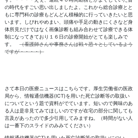
の時代をすごい思い出しましたよ。これから総合診療とと
もに専門科の診療もどんどん積極的に行っていきたいと思
います。しびれやめまい、頭痛や手足の動きにくさなど身
体所見だけではなく画像診断も組み合わせて診療できる体
制になってきており１６日の診療開始がとても楽しみで
す。
（看護師さんや事務さんは戦々恐々としているよう
ですが・・・・）
さて本日の医療ニュースはこちらです。厚生労働省の医政
局から、情報通信機器(ICT)を用いた死亡診断等の取扱い
についてという題で資料がでています。短いので興味のあ
る人は是非見てみてほしいのですが在宅の部分に関しても
言及があったので多少引用してみますね。（時間がない人
は一番下のスライドのみみてください）
情報通信機器(ICT)を用いた死亡診断等の取扱いについ