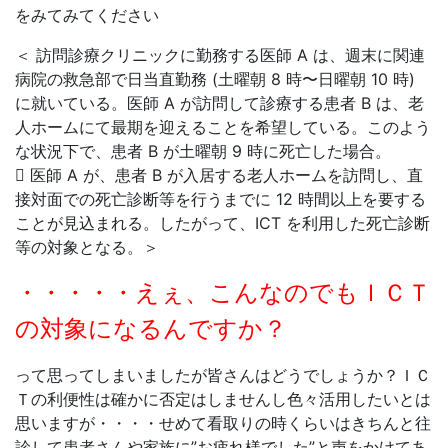
をみてみてください
＜ 訪問診療クリニックに勤務する医師 A は、週末に関連
病院の救急部で日当直勤務 (土曜朝 8 時〜日曜朝 10 時)
に就いている。医師 A が訪問して診療する患者 B は、老
人ホームにて最期を迎えることを希望している。このよう
な状況下で、患者 B が土曜朝 9 時に死亡した場合。
 医師 A が、患者 B が入居する老人ホームを訪問し、直
接対面での死亡診断等を行うまでに 12 時間以上を要する
ことが見込まれる。したがって、ICT を利用した死亡診断
等の対象となる。＞
・・・・・えぇ、こんなのでもＩＣＴ
の対象になるんですか？
って思ってしまいましたが皆さんはどうでしょうか？ＩＣ
Ｔの利便性は確かに否定はしませんし色々活用したいとは
思いますが・・・・せめて看取りの時くらいはきちんと往
診して患者さんや家族に”お疲れ様でした”と声をかけてあ