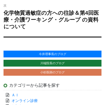
投
ー
次
稿:
シ
化学物質過敏症の方への往診＆第4回医
次
ョ
の
療・介護ワーキング・グループ の資料
投
ン
について
稿:
今井理事長のブログ
川端院長のブログ
小杉医師のブログ
カテゴリーから記事を探す
ＡＩ
オンライン診療