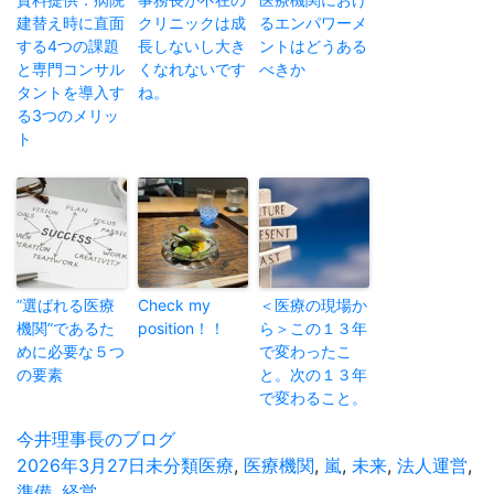
建替え時に直面
クリニックは成
るエンパワーメ
する4つの課題
長しないし大き
ントはどうある
と専門コンサル
くなれないです
べきか
タントを導入す
ね。
る3つのメリッ
ト
”選ばれる医療
Check my
＜医療の現場か
機関”であるた
position！！
ら＞この１３年
めに必要な５つ
で変わったこ
の要素
と。次の１３年
で変わること。
投
今井理事長のブログ
稿
投
2026年3月27日
カ
未分類
タ
医療
,
医療機関
,
嵐
,
未来
,
法人運営
,
者
稿
準備
,
経営
テ
グ