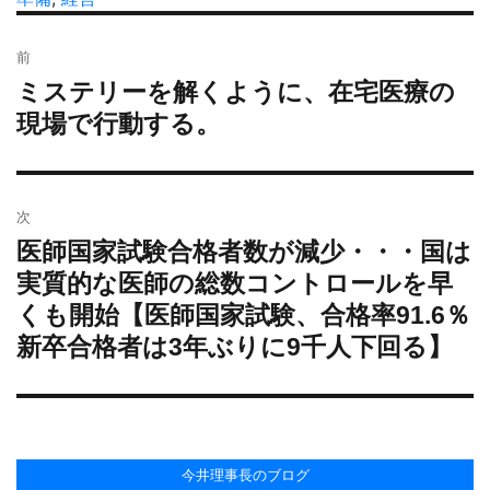
日:
ゴ
投
リ
前
稿
ー
ミステリーを解くように、在宅医療の
過
ナ
去
現場で行動する。
ビ
の
ゲ
投
ー
稿:
シ
次
ョ
医師国家試験合格者数が減少・・・国は
次
ン
の
実質的な医師の総数コントロールを早
投
くも開始【医師国家試験、合格率91.6％
稿:
新卒合格者は3年ぶりに9千人下回る】
今井理事長のブログ