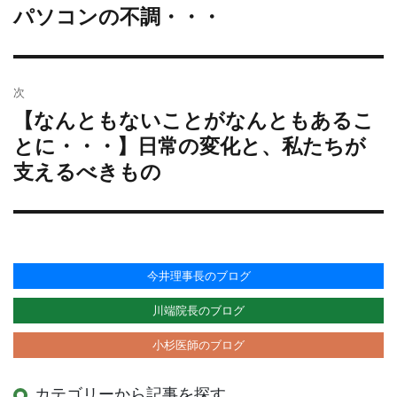
ー
パソコンの不調・・・
過
ナ
去
ビ
の
ゲ
投
ー
次
稿:
シ
【なんともないことがなんともあるこ
次
ョ
の
とに・・・】日常の変化と、私たちが
投
ン
支えるべきもの
稿:
今井理事長のブログ
川端院長のブログ
小杉医師のブログ
カテゴリーから記事を探す