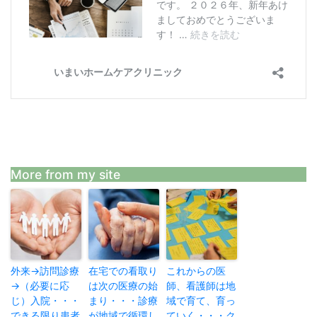
More from my site
外来→訪問診療
在宅での看取り
これからの医
→（必要に応
は次の医療の始
師、看護師は地
じ）入院・・・
まり・・・診療
域で育て、育っ
できる限り患者
が地域で循環し
ていく・・・ク