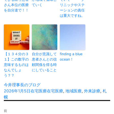
さん本位の医療
ていく
リニックやステ
を自分達で！！
ーションの責任
は重大ですね。
【１３４分の３
自分が意識して
finding a blue
１】この数字の
患者さんとの信
ocean！
意味するものは
頼関係を得る時
なんでしょ
にしていること
う？？
投
今井理事長のブログ
稿
投
2026年1月5日
カ
在宅医療
タ
在宅医療
,
地域医療
,
外来診療
,
札
者
稿
幌
テ
グ
日:
ゴ
投
リ
前
稿