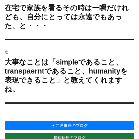
ー
在宅で家族を看るその時は一瞬だけれ
過
ナ
去
ども、自分にとっては永遠でもあっ
ビ
の
た、と・・・
ゲ
投
ー
稿:
シ
ョ
次
ン
大事なことは「simpleであること、
次
の
transpaerntであること、humanityを
投
表現できること」と教えてくれます
稿:
ね。
今井理事長のブログ
川端院長のブログ