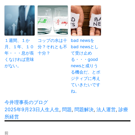
１週間、１か
コップの水は十
bad newsを
月、１年、１０
分？それとも不
bad newsとし
年・・・息が長
十分？
て受け止め
くなければ意味
る・・・good
がない。
newsと成りう
る機会だ、とポ
ジティブに考え
ていきたいです
ね。
投
今井理事長のブログ
稿
投
2025年9月23日
カ
人生
タ
人生
,
問題
,
問題解決
,
法人運営
,
診療
者
稿
所経営
テ
グ
日:
ゴ
投
リ
前
稿