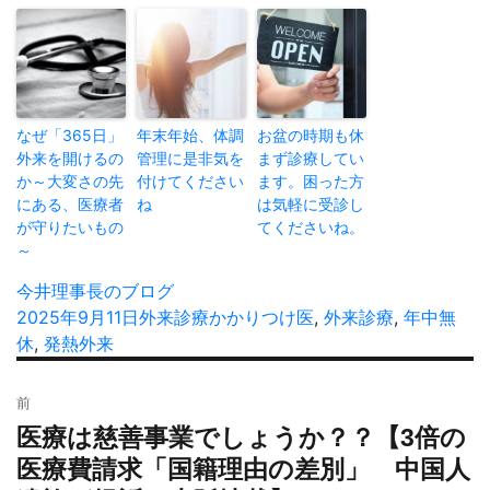
なぜ「365日」
年末年始、体調
お盆の時期も休
外来を開けるの
管理に是非気を
まず診療してい
か～大変さの先
付けてください
ます。困った方
にある、医療者
ね
は気軽に受診し
が守りたいもの
てくださいね。
～
投
今井理事長のブログ
稿
投
2025年9月11日
カ
外来診療
タ
かかりつけ医
,
外来診療
,
年中無
者
稿
休
,
発熱外来
テ
グ
日:
ゴ
投
リ
前
稿
ー
医療は慈善事業でしょうか？？【3倍の
過
ナ
去
医療費請求「国籍理由の差別」 中国人
ビ
の