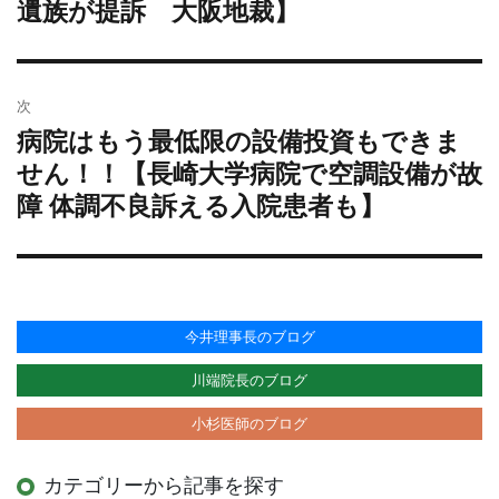
遺族が提訴 大阪地裁】
ゲ
投
ー
稿:
シ
ョ
次
ン
病院はもう最低限の設備投資もできま
次
の
せん！！【長崎大学病院で空調設備が故
投
障 体調不良訴える入院患者も】
稿:
今井理事長のブログ
川端院長のブログ
小杉医師のブログ
カテゴリーから記事を探す