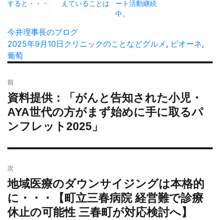
すると・・・
えていることは
ート活動継続
中。
投
今井理事長のブログ
稿
投
2025年9月10日
カ
クリニックのことなど
タ
グルメ
,
ピオーネ
,
者
稿
葡萄
テ
グ
日:
ゴ
投
リ
前
稿
ー
資料提供：「がんと告知された小児・
過
ナ
去
AYA世代の方がまず始めに手に取るパ
ビ
の
ンフレット2025」
ゲ
投
ー
稿:
シ
ョ
次
ン
地域医療のダウンサイジングは本格的
次
の
に・・・【町立三春病院 経営難で診療
投
休止の可能性 三春町が対応検討へ】
稿: