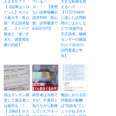
えますか？？
ているハ
大きな転換を迎
【【結果はシロ
ズ・・・【実態
えるハズ・・・
だった】ホスピ
ない診療報酬の
【17万1546件
ス最大手・医心
請求判明 医心
に達した訪問時
館「不正請求疑
館、訪問看護で
間のごまかしな
惑」…スクープ
6300万円】
どで28億円を
報道と「違いす
不正請求、睡眠
ぎた」調査報告
センサーの確認
書の内容】
だけで30分の
訪問看護と申
告】
国はガンガン調
経営者は当然で
施設における訪
査して違反者に
すが、不適切と
問看護の報酬
は厳罰を！！
知りながら勤務
は”包括化”でし
【【独自】ホス
していたスタッ
ょうかね【ホス