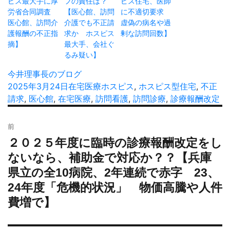
ピス最大手に厚
フの責任は？
ピス住宅、医師
労省合同調査
【医心館、訪問
に不適切要求
医心館、訪問介
介護でも不正請
虚偽の病名や過
護報酬の不正指
求か ホスピス
剰な訪問回数】
摘】
最大手、会社ぐ
るみ疑い】
投
今井理事長のブログ
稿
投
2025年3月24日
カ
在宅医療
タ
ホスピス
,
ホスピス型住宅
,
不正
者
稿
請求
,
医心館
,
在宅医療
テ
,
訪問看護
グ
,
訪問診療
,
診療報酬改定
日:
ゴ
投
リ
前
稿
ー
２０２５年度に臨時の診療報酬改定をし
過
ナ
去
ないなら、補助金で対応か？？【兵庫
ビ
の
県立の全10病院、2年連続で赤字 23、
ゲ
投
ー
24年度「危機的状況」 物価高騰や人件
稿:
シ
費増で】
ョ
ン