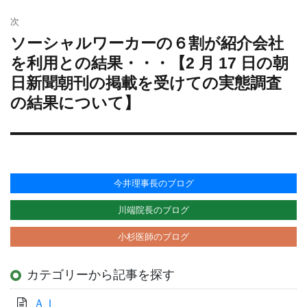
次
ソーシャルワーカーの６割が紹介会社
次
の
を利用との結果・・・【2 月 17 日の朝
投
日新聞朝刊の掲載を受けての実態調査
稿:
の結果について】
今井理事長のブログ
川端院長のブログ
小杉医師のブログ
カテゴリーから記事を探す
ＡＩ