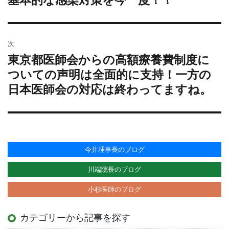
基本的な感染対策を今一度！！
の
ゲ
投
ー
稿:
シ
次
ョ
東京都医師会からの高額療養費制度に
次
ン
の
ついての声明は全面的に支持！一方の
投
日本医師会の対応は終わってますね。
稿:
今井理事長のブログ
川端院長のブログ
小杉医師のブログ
カテゴリーから記事を探す