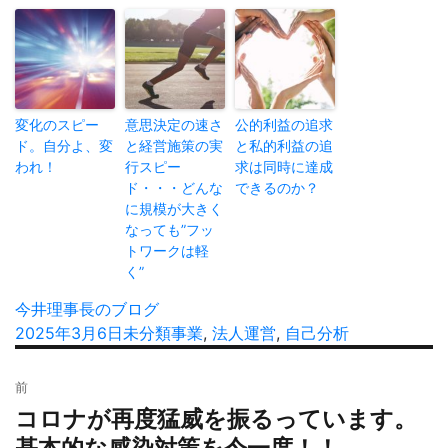
変化のスピー
意思決定の速さ
公的利益の追求
ド。自分よ、変
と経営施策の実
と私的利益の追
われ！
行スピー
求は同時に達成
ド・・・どんな
できるのか？
に規模が大きく
なっても”フッ
トワークは軽
く”
投
今井理事長のブログ
稿
投
2025年3月6日
カ
未分類
タ
事業
,
法人運営
,
自己分析
者
稿
テ
グ
投
日:
ゴ
前
稿
リ
コロナが再度猛威を振るっています。
過
ナ
ー
去
ビ