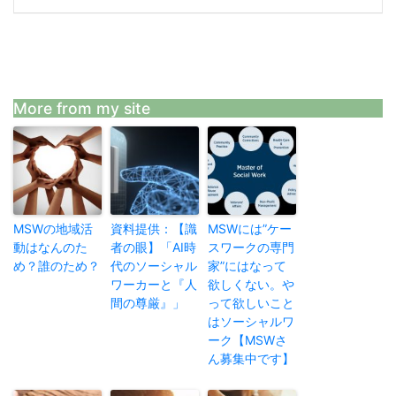
More from my site
MSWの地域活
資料提供：【識
MSWには”ケー
動はなんのた
者の眼】「AI時
スワークの専門
め？誰のため？
代のソーシャル
家”にはなって
ワーカーと『人
欲しくない。や
間の尊厳』」
って欲しいこと
はソーシャルワ
ーク【MSWさ
ん募集中です】