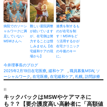
病院でのソーシ
難しい退院調整
連携を制するも
ャルワークに満
が続いています
のが在宅を制
足していない
が、在宅側は努
す！MSWをど
MSWさんへ
力することは惜
う活用するかが
しみません【在
在宅クリニック
宅緩和ケアの現
の今後のキー
場から】
に。
投
今井理事長のブログ
稿
投
2025年2月19日
カ
在宅医療
,
緩和ケア
,
職員募集
タ
MSW
,
ソ
者
稿
ーシャルワーク
,
テ
在宅医療
,
在宅緩和ケア
,
札幌
,
訪問診療
グ
日:
ゴ
投
リ
前
稿
ー
キックバックはMSWやケアマネに
過
ナ
去
も？？【要介護度高い高齢者に「高額値
ビ