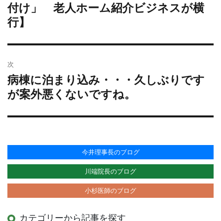
の
付け」 老人ホーム紹介ビジネスが横
ゲ
投
ー
行】
稿:
シ
ョ
ン
次
病棟に泊まり込み・・・久しぶりです
次
の
が案外悪くないですね。
投
稿:
今井理事長のブログ
川端院長のブログ
小杉医師のブログ
カテゴリーから記事を探す