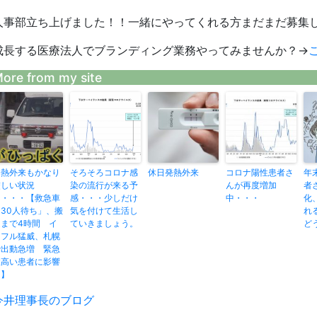
人事部立ち上げました！！一緒にやってくれる方まだまだ募集
成長する医療法人でブランディング業務やってみませんか？→
ore from my site
発熱外来もかなり
そろそろコロナ感
休日発熱外来
コロナ陽性患者さ
年
厳しい状況
染の流行が来る予
んが再度増加
者
に・・・【救急車
感・・・少しだけ
中・・・
化
「30人待ち」、搬
気を付けて生活し
れ
送まで4時間 イ
ていきましょう。
ど
ンフル猛威、札幌
で出動急増 緊急
性高い患者に影響
も】
投
今井理事長のブログ