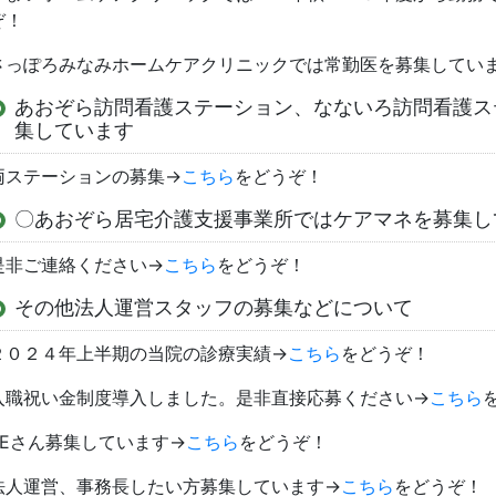
ぞ！
さっぽろみなみホームケアクリニックでは常勤医を募集してい
あおぞら訪問看護ステーション、なないろ訪問看護ス
集しています
両ステーションの募集→
こちら
をどうぞ！
〇あおぞら居宅介護支援事業所ではケアマネを募集し
是非ご連絡ください→
こちら
をどうぞ！
その他法人運営スタッフの募集などについて
２０２４年上半期の当院の診療実績→
こちら
をどうぞ！
入職祝い金制度導入しました。是非直接応募ください→
こちら
SEさん募集しています→
こちら
をどうぞ！
法人運営、事務長したい方募集しています→
こちら
をどうぞ！