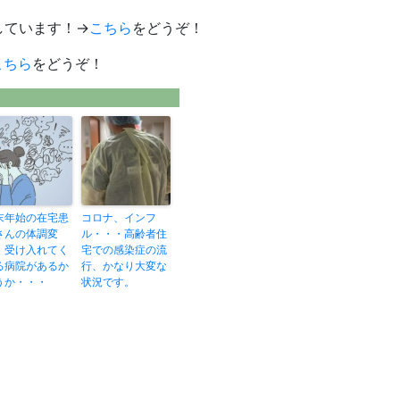
しています！→
こちら
をどうぞ！
こちら
をどうぞ！
末年始の在宅患
コロナ、インフ
さんの体調変
ル・・・高齢者住
、受け入れてく
宅での感染症の流
る病院があるか
行、かなり大変な
うか・・・
状況です。