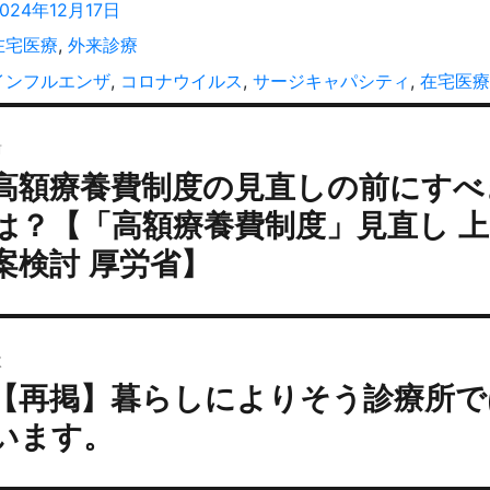
稿
投
024年12月17日
者
稿
カ
在宅医療
,
外来診療
:
テ
タ
インフルエンザ
,
コロナウイルス
,
サージキャパシティ
,
在宅医療
ゴ
グ
投
リ
ー
前
稿
高額療養費制度の見直しの前にすべ
過
ナ
去
ビ
は？【「高額療養費制度」見直し 上
の
ゲ
案検討 厚労省】
投
ー
:
シ
ョ
次
ン
【再掲】暮らしによりそう診療所で
次
の
います。
投
: