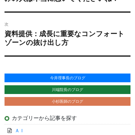
投
ー
稿:
シ
ョ
次
ン
資料提供：成長に重要なコンフォート
次
の
ゾーンの抜け出し方
投
稿:
今井理事長のブログ
川端院長のブログ
小杉医師のブログ
カテゴリーから記事を探す
ＡＩ