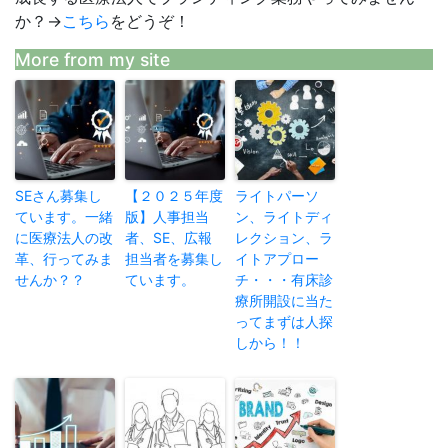
か？→
こちら
をどうぞ！
More from my site
SEさん募集し
【２０２５年度
ライトパーソ
ています。一緒
版】人事担当
ン、ライトディ
に医療法人の改
者、SE、広報
レクション、ラ
革、行ってみま
担当者を募集し
イトアプロー
せんか？？
ています。
チ・・・有床診
療所開設に当た
ってまずは人探
しから！！