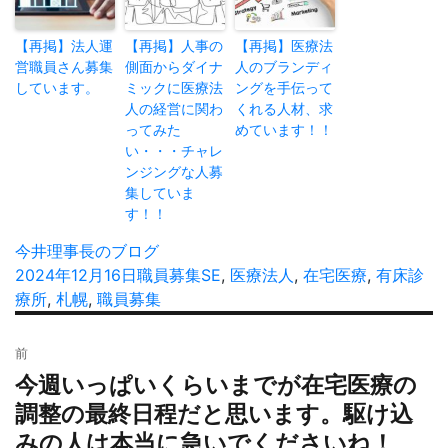
【再掲】法人運
【再掲】人事の
【再掲】医療法
営職員さん募集
側面からダイナ
人のブランディ
しています。
ミックに医療法
ングを手伝って
人の経営に関わ
くれる人材、求
ってみた
めています！！
い・・・チャレ
ンジングな人募
集していま
す！！
投
今井理事長のブログ
稿
投
2024年12月16日
カ
職員募集
タ
SE
,
医療法人
,
在宅医療
,
有床診
者
稿
療所
,
札幌
,
職員募集
テ
グ
日:
ゴ
投
リ
前
稿
ー
今週いっぱいくらいまでが在宅医療の
過
ナ
去
調整の最終日程だと思います。駆け込
ビ
の
みの人は本当に急いでくださいね！
ゲ