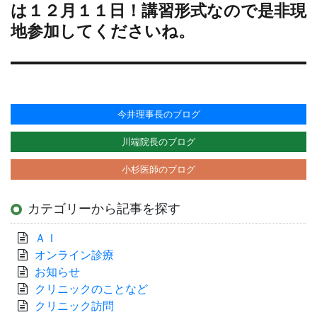
の
は１２月１１日！講習形式なので是非現
投
地参加してくださいね。
稿:
今井理事長のブログ
川端院長のブログ
小杉医師のブログ
カテゴリーから記事を探す
ＡＩ
オンライン診療
お知らせ
クリニックのことなど
クリニック訪問