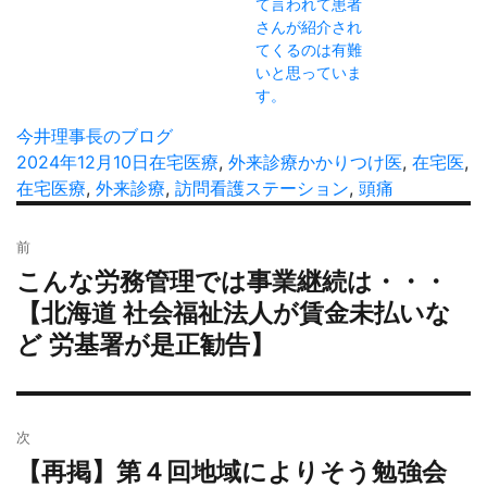
て言われて患者
さんが紹介され
てくるのは有難
いと思っていま
す。
投
今井理事長のブログ
稿
投
2024年12月10日
カ
在宅医療
,
外来診療
タ
かかりつけ医
,
在宅医
,
者
稿
在宅医療
,
外来診療
テ
,
訪問看護ステーション
グ
,
頭痛
日:
ゴ
投
リ
前
稿
ー
こんな労務管理では事業継続は・・・
過
ナ
去
【北海道 社会福祉法人が賃金未払いな
ビ
の
ど 労基署が是正勧告】
ゲ
投
ー
稿:
シ
ョ
次
ン
【再掲】第４回地域によりそう勉強会
次