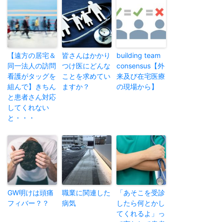
【遠方の居宅＆
皆さんはかかり
building team
同一法人の訪問
つけ医にどんな
consensus【外
看護がタッグを
ことを求めてい
来及び在宅医療
組んで】きちん
ますか？
の現場から】
と患者さん対応
してくれない
と・・・
GW明けは頭痛
職業に関連した
「あそこを受診
フィバー？？
病気
したら何とかし
てくれるよ」っ