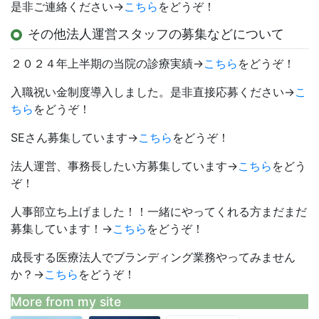
是非ご連絡ください→
こちら
をどうぞ！
その他法人運営スタッフの募集などについて
２０２４年上半期の当院の診療実績→
こちら
をどうぞ！
入職祝い金制度導入しました。是非直接応募ください→
こ
ちら
をどうぞ！
SEさん募集しています→
こちら
をどうぞ！
法人運営、事務長したい方募集しています→
こちら
をどう
ぞ！
人事部立ち上げました！！一緒にやってくれる方まだまだ
募集しています！→
こちら
をどうぞ！
成長する医療法人でブランディング業務やってみません
か？→
こちら
をどうぞ！
More from my site