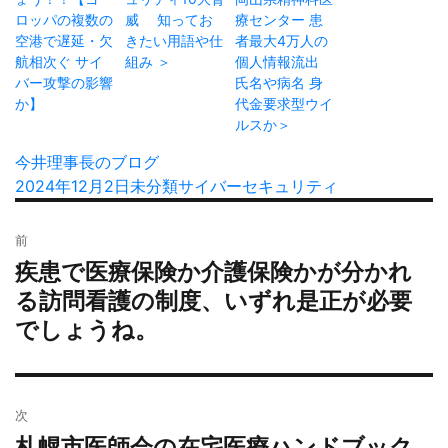
ロッパの複数の
威 知ってお
療センター 患
空港で遅延・欠
きたい用語や仕
者最大4万人の
航相次ぐ サイ
組み ＞
個人情報流出
バー攻撃の影響
氏名や病名 身
か】
代金要求型ウイ
ルスか＞
投
今井理事長のブログ
稿
投
2024年12月2日
カ
未分類
タ
サイバーセキュリティ
者
稿
テ
グ
投
日:
ゴ
前
稿
リ
疾患で医療保険か介護保険かが分かれ
過
ナ
ー
去
る訪問看護の制度、いずれ是正が必要
ビ
の
でしょうね。
ゲ
投
ー
稿:
シ
ョ
次
ン
札幌市医師会の在宅医療ハンドブック
次