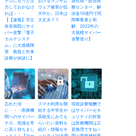
テロにもっと注
おけるランサム
急性期・総合医
力しておかなけ
ウェア被害が拡
療センター、解
れば・・・
大中か。日本は
決金10億円で民
【【速報】市立
大丈夫？？
間事業者と和
奈良病院にサイ
解 2022年の
バー攻撃『電子
大規模サイバー
カルテシステ
攻撃巡り】
ム』に大規模障
害 救急と外来
診療が休診に】
忘れた頃
スマホ利用を開
現状診療報酬で
に・・・医療機
始する中学生や
はサイバーセキ
関へのサイバ―
高校生にみても
ュリティの対策
テロ、意識を常
らいたい資料を
は医療機関は正
に高く持ちまし
紹介＜情報セキ
直無理ですね＜
ょう！！【ヨー
ュリティ10大脅
岡山県精神科医