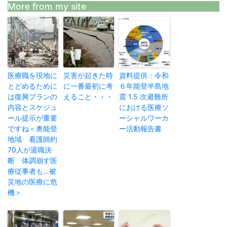
More from my site
医療職を現地に
災害が起きた時
資料提供：令和
とどめるために
に一番最初に考
６年能登半島地
は復興プランの
えること・・・
震 1.5 次避難所
内容とスケジュ
における医療ソ
ール提示が重要
ーシャルワーカ
ですね＜奥能登
ー活動報告書
地域 看護師約
70人が退職決
断 体調崩す医
療従事者も…被
災地の医療に危
機＞