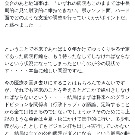
会合のあと馳知事は、「いずれの病院もこのままでは中長
期的に見て財政的に維持できない。県がソフト面、ハード
面でどのような支援や調整を行っていくかがポイントだ」
と述べました。」
ということで本来であれば１０年かけてゆっくりやる予定
であった病院再編を、もう待ったなしでしなければならな
いという状況になってしまったというのが今の現状で
す・・・・本当に難しい問題ですね。
今の医療を置き去りにすることはもちろんできないです
が、それでも将来のことを考えるとどこかで線引きしなけ
ればならないという・・・・結局はまずは将来へのグラン
ドビジョンを関係者（行政トップ）が議論、定時すること
から全ては始まるのではないでしょうか？そのためにも上
記のような会合は今夏～秋にかけて集中的に行い、多少軋
轢があったとしてもビジョン打ち出し→実行していかない
と、結局は全ての公的病院がダメになる、という最悪の時