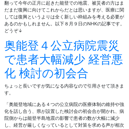
翻って今年の正月に起きた能登での地震、被災者の方はま
だまだ復興に向けてこれからだとは思いますが、医療に関
しては復興というよりは全く新しい枠組みを考える必要が
あるのかもしれません。以下８月９日のNHKの記事です。
どうぞ↓
奥能登４公立病院震災
で患者大幅減少 経営悪
化 検討の初会合
ちょっと長いですが気になる内容なので引用させて頂きま
す。
「奥能登地域にある４つの公立病院の医療体制の維持や強
化を話し合う、県が設置した検討会の初会合が開かれ、病
院側からは能登半島地震の影響で患者の数が大幅に減少
し、経営が厳しくなっているとして対策を求める声が相次