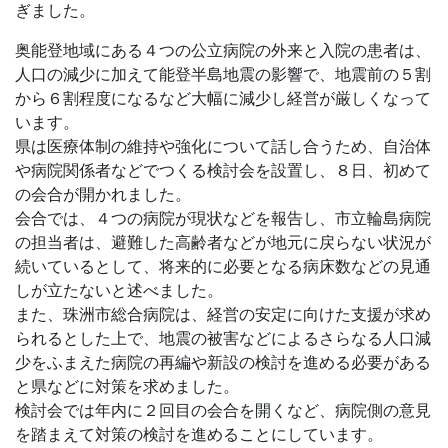
ぎました。
奥能登地域にある４つの公立病院の外来と入院の患者は、
人口の減少に加えて能登半島地震の影響で、地震前の５割
から６割程度になるなど大幅に減少し経営が厳しくなって
います。
県は医療体制の維持や強化について話し合うため、自治体
や病院関係者などでつくる検討会を設置し、８日、初めて
の会合が開かれました。
会合では、４つの病院が現状などを報告し、市立輪島病院
の担当者は、避難した高齢者などが地元に戻らない状況が
続いているとして、将来的に必要となる病床数などの見通
しが立たないと述べました。
また、珠洲市総合病院は、経営の安定に向けた支援が求め
られるとした上で、地震の被害などによるさらなる人口減
少をふまえた病院の再編や新設の検討を進める必要がある
と県などに対策を求めました。
検討会では年内に２回目の会合を開くなど、病院側の意見
を踏まえて対策の検討を進めることにしています。