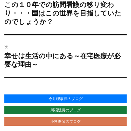
ー
この１０年での訪問看護の移り変わ
過
ナ
去
り・・・国はこの世界を目指していた
ビ
の
のでしょうか？
ゲ
投
ー
稿:
シ
ョ
次
ン
幸せは生活の中にある～在宅医療が必
次
の
要な理由～
投
稿:
今井理事長のブログ
川端院長のブログ
小杉医師のブログ