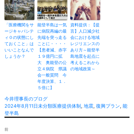
「医療機関をサ
能登半島は一気
資料提供：【提
ージキャパシテ
に病院再編の最
言】人口減少社
ィ０の状態にし
先端を突っ走る
会における地域
ておくこと」は
ことに・・・・
レジリエンスの
いいことなんで
【患者減、赤字
あり方～能登半
しょうか？
１９億円に拡
島地震を起点に
大 奥能登の公
考えるこれから
立４病院 県議
の地域政策～
会一般質問 今
年度決算、１．
５倍に】
投
今井理事長のブログ
稿
投
2024年8月11日
カ
未分類
タ
医療提供体制
,
地震
,
復興プラン
,
能
者
稿
登半島
テ
グ
日:
ゴ
投
リ
前
稿