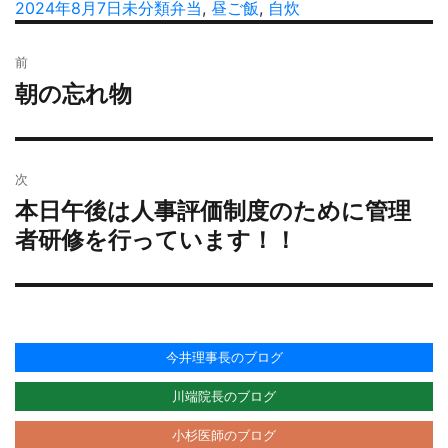
稿
投
2024年8月7日
カ
未分類
タ
弁当
,
昼ご飯
,
自炊
者
稿
テ
グ
投
日:
ゴ
前
稿
リ
朝の忘れ物
過
ナ
ー
去
ビ
の
ゲ
投
ー
次
稿:
シ
本日午後は人事評価制度のために管理
次
ョ
の
者研修を行っています！！
投
ン
稿:
今井理事長のブログ
川端院長のブログ
小杉医師のブログ