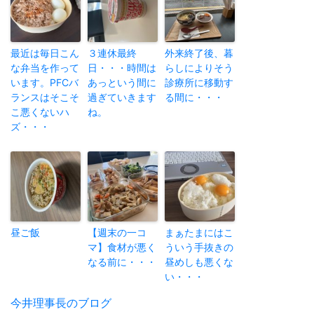
最近は毎日こん
３連休最終
外来終了後、暮
な弁当を作って
日・・・時間は
らしによりそう
います。PFCバ
あっという間に
診療所に移動す
ランスはそこそ
過ぎていきます
る間に・・・
こ悪くないハ
ね。
ズ・・・
昼ご飯
【週末の一コ
まぁたまにはこ
マ】食材が悪く
ういう手抜きの
なる前に・・・
昼めしも悪くな
い・・・
投
今井理事長のブログ