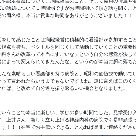
んや認定看護について、病院経営のこと、そして職員の待遇や
広い話題について１時間弱ですがお時間割いて頂き話を聞くこ
長の両名様、本当に貴重な時間をありがとうございました！！
話をして感じたことは病院経営に積極的に看護部が参加するこ
じ視点を持ち、ベクトルを同じくして活動していくことの重要
外科さんの改革って本当にすごいな」という自分の感覚が決し
達によって変えられてきたんだな、というのが本当に腑に落ち
こんな素晴らしい看護部を持つ病院と、昭和の価値観で動いて
かって言われたらいうまでもないですよね。逆に言えばこのく
ければ、と改めて自分達を振り返るいい機会となりました。
ということで本当に楽しい、学びの多い時間でした。見学受け
す。上井さん、新しく立ち上げる神経内科の病院でも是非頑張
ます！！（在宅でお手伝いできることあれば是非ご連絡くださ