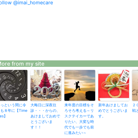
ollow @imai_homecare
ore from my site
あっという間に令
大晦日に深夜往
来年度の目標をそ
新年あけましてお
２
も８年に【Time
診・・・からの、
ろそろ考える～リ
めでとうございま
戦
lies】
あけましておめで
スクテイカーであ
す。
とうございま
りたい、大変な時
す！！
代でも一歩でも前
に進みたい～