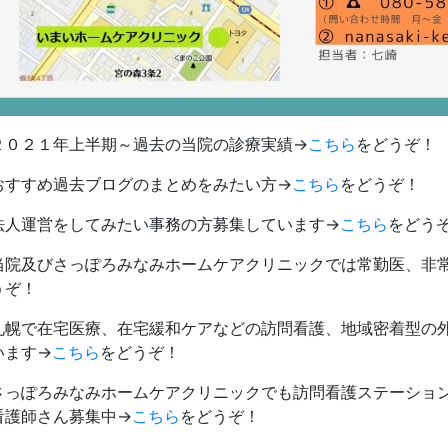
２０２１年上半期～過去の当院の診療実績→
こちら
をどうぞ！
おすすめ過去ブログのまとめをみたい方→
こちら
をどうぞ！
法人運営をしてみたい事務の方募集しています→
こちら
をどう
当院及びさっぽろみなみホームケアクリニックでは常勤医、非
うぞ！
札幌で在宅医療、在宅緩和ケアなどの訪問看護、地域密着型の
います→
こちら
をどうぞ！
さっぽろみなみホームケアクリニックでも訪問看護ステーショ
看護師さん募集中→
こちら
をどうぞ！