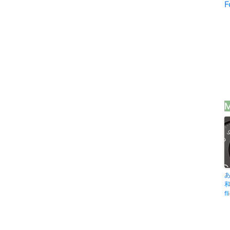
F
M
和
f