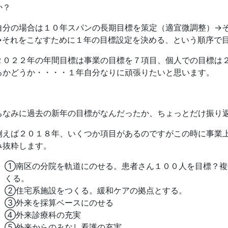
か？
自分の場合は１０年スパンの長期目標を策定（適宜微調整）→
→それをこなすために１年の目標設定を決める、という順序で
２０２２年の年間目標は事業の目標を７項目、個人での目標は
るかどうか・・・・１年自分なりに頑張りたいと思います。
ちなみに過去の新年の目標がなんだったか、ちょっとだけ振り
例えば２０１８年、いくつか項目があるのですがこの時に事業
み抜粋します。
①南区の分院を軌道にのせる。患者さん１００人を目標？複
くる。
②住宅系施設をつくる。緩和ケアの拠点とする。
③外来を採算ベースにのせる
④外来診療科の充実
⑤外来からのみなし看護の充実