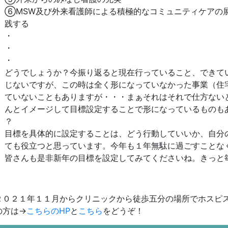
⑥MSW及び外来看護師による積極的なコミュニティケアの
践する
・
・
・
どうでしょうか？今振り返ると現在行っていること、できて
じないですが、この時は全く形になっていなかった事業（住
ていないこともありますが・・・まぁそれはそれで仕方ない
んとイメージして目標設定することで形になっているものも
？
目標を具体的に設定することは、どう行動していいか、自分
ても役立つと思っています。今年も１年無駄に過ごすことな
皆さんも是非新年の目標を設定してみてくださいね。きっと
２０２１年１１月からクリニックから徒歩五分の場所でホスピ
の方は→
こちらのHP
と
こちら
をどうぞ！