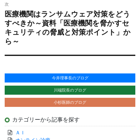
ョ
次
ン
医療機関はランサムウェア対策をどう
次
の
すべきか～資料「医療機関を脅かすセ
投
キュリティの脅威と対策ポイント」か
稿:
ら～
今井理事長のブログ
川端院長のブログ
小杉医師のブログ
カテゴリーから記事を探す
ＡＩ
オンライン診療