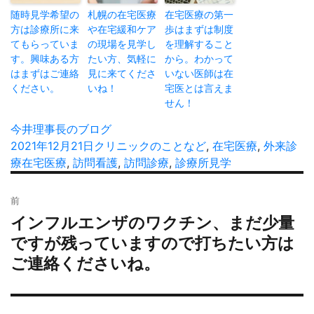
随時見学希望の
札幌の在宅医療
在宅医療の第一
方は診療所に来
や在宅緩和ケア
歩はまずは制度
てもらっていま
の現場を見学し
を理解すること
す。興味ある方
たい方、気軽に
から。わかって
はまずはご連絡
見に来てくださ
いない医師は在
ください。
いね！
宅医とは言えま
せん！
投
今井理事長のブログ
稿
投
2021年12月21日
カ
クリニックのことなど
,
在宅医療
,
外来診
者
稿
療
タ
在宅医療
,
訪問看護
テ
,
訪問診療
,
診療所見学
日:
グ
ゴ
投
リ
前
稿
ー
インフルエンザのワクチン、まだ少量
過
ナ
去
ですが残っていますので打ちたい方は
ビ
の
ご連絡くださいね。
ゲ
投
ー
稿:
シ