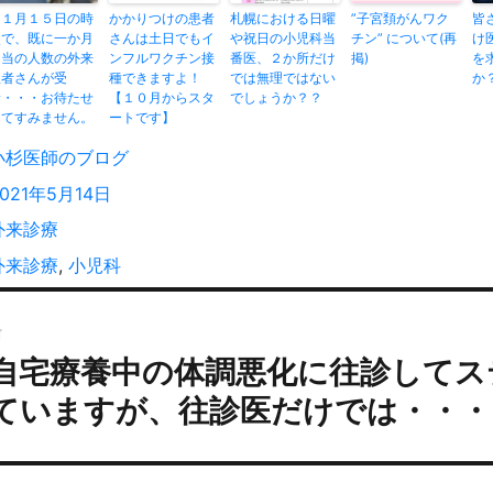
１１月１５日の時
かかりつけの患者
札幌における日曜
”子宮頚がんワク
皆
点で、既に一か月
さんは土日でもイ
や祝日の小児科当
チン” について(再
け
相当の人数の外来
ンフルワクチン接
番医、２か所だけ
掲)
を
患者さんが受
種できますよ！
では無理ではない
か
診・・・お待たせ
【１０月からスタ
でしょうか？？
してすみません。
ートです】
投
小杉医師のブログ
稿
投
2021年5月14日
者
稿
カ
外来診療
:
テ
タ
外来診療
,
小児科
ゴ
グ
投
リ
ー
前
稿
自宅療養中の体調悪化に往診してス
過
ナ
去
ビ
ていますが、往診医だけでは・・・
の
ゲ
投
ー
:
シ