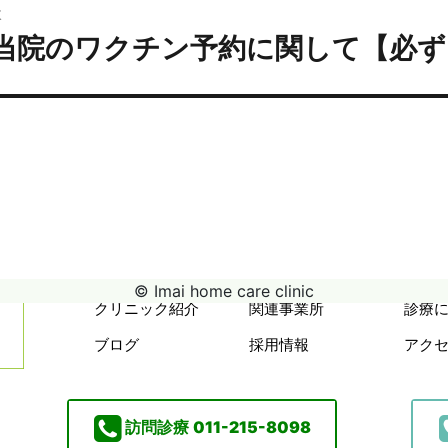
次
ョ
当院のワクチン予約に関して【必ず
次
ン
の
投
:
© Imai home care clinic
クリニック紹介
関連事業所
診療
ブログ
採用情報
アク
訪問診療
011-215-8098