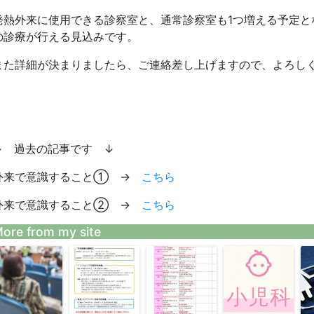
発熱外来に使用できる診察室と、通常診察室も1つ増える予定と
の診療が行える見込みです。
また詳細が決まりましたら、ご連絡差し上げますので、よろし
↓ 過去の記事です ↓
外来で意識すること① →
こちら
外来で意識すること② →
こちら
ore from my site