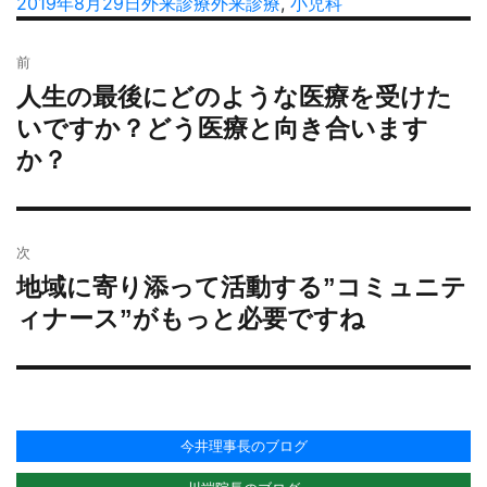
稿
投
2019年8月29日
カ
外来診療
タ
外来診療
,
小児科
者
稿
テ
グ
投
日:
ゴ
前
稿
リ
人生の最後にどのような医療を受けた
過
ナ
ー
去
いですか？どう医療と向き合います
ビ
の
か？
ゲ
投
ー
稿:
シ
ョ
次
ン
地域に寄り添って活動する”コミュニテ
次
の
ィナース”がもっと必要ですね
投
稿:
今井理事長のブログ