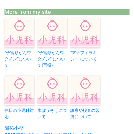
More from my site
”子宮頸がんワ
”子宮頚がんワ
”アナフィラキ
クチン”につい
クチン” につい
シー”について
て
て(再掲)
休日の小児科対
水ぼうそうにつ
診察や検査の苦
応
いて
痛について
投
陽祐小杉