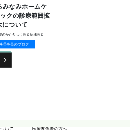
ろみなみホームケ
ックの診療範囲拡
大について
幌のかかりつけ医＆病棟医＆
井理事長のブログ
次の
ペー
ジ
について
医療関係者の方へ