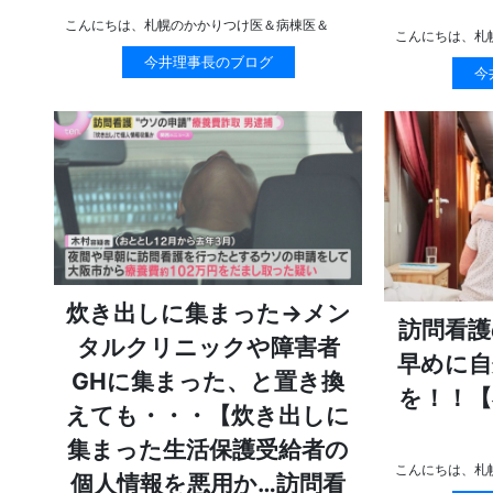
こんにちは、札幌のかかりつけ医＆病棟医＆
こんにちは、札
今井理事長のブログ
今
炊き出しに集まった→メン
訪問看護
タルクリニックや障害者
早めに自
GHに集まった、と置き換
を！！【
えても・・・【炊き出しに
集まった生活保護受給者の
こんにちは、札
個人情報を悪用か…訪問看