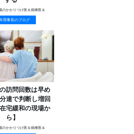
幌のかかりつけ医＆病棟医＆
井理事長のブログ
の訪問回数は早め
分達で判断し増回
在宅緩和の現場か
ら】
幌のかかりつけ医＆病棟医＆