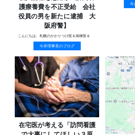
今
護療養費を不正受給 会社
役員の男を新たに逮捕 大
阪府警】
こんにちは、札幌のかかりつけ医＆病棟医＆
今井理事長のブログ
在宅医が考える「訪問看護
で大事にしてほしい３原