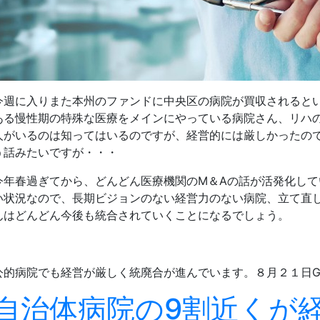
今週に入りまた本州のファンドに中央区の病院が買収されると
ある慢性期の特殊な医療をメインにやっている病院さん、リハ
人がいるのは知ってはいるのですが、経営的には厳しかったの
う話みたいですが・・・
今年春過ぎてから、どんどん医療機関のM＆Aの話が活発化し
い状況なので、長期ビジョンのない経営力のない病院、立て直
んはどんどん今後も統合されていくことになるでしょう。
公的病院でも経営が厳しく統廃合が進んでいます。８月２１日G
自治体病院の9割近くが