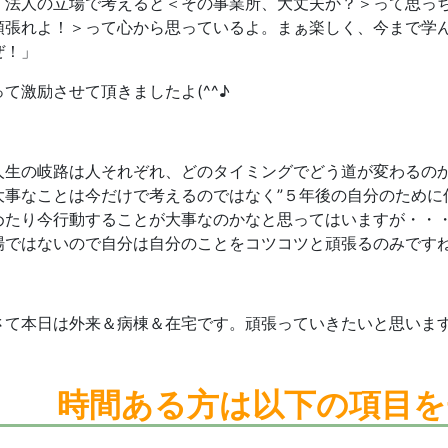
「法人の立場で考えると＜その事業所、大丈夫か？＞って思っ
頑張れよ！＞って心から思っているよ。まぁ楽しく、今まで学
ぜ！」
って激励させて頂きましたよ(^^♪
人生の岐路は人それぞれ、どのタイミングでどう道が変わるの
大事なことは今だけで考えるのではなく”５年後の自分のために
めたり今行動することが大事なのかなと思ってはいますが・・
場ではないので自分は自分のことをコツコツと頑張るのみです
さて本日は外来＆病棟＆在宅です。頑張っていきたいと思いま
時間ある方は
以下の項目を