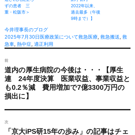
ずの患者 三
2022年以来、
重・松阪市＞
過去最多（午後
9時まで）】
投
今井理事長のブログ
稿
投
2025年7月30日
カ
医療政策について
タ
救急医療
,
救急搬送
,
救
者
稿
急車
,
熱中症
,
適正利用
テ
グ
日:
ゴ
投
リ
前
稿
ー
道内の厚生病院の今後は・・・【厚生
過
ナ
去
連 24年度決算 医業収益、事業収益と
ビ
の
も0.2％減 費用増加で7億3300万円の
ゲ
投
ー
損出に】
稿:
シ
ョ
ン
次
「京大iPS研15年の歩み」の記事はチェ
次