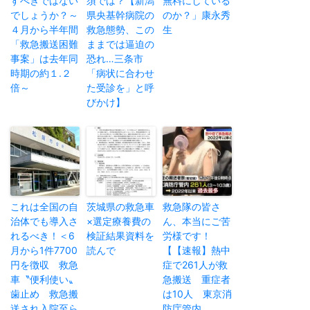
すべきではない
須では？【新潟
無料にしている
でしょうか？～
県央基幹病院の
のか？」康永秀
４月から半年間
救急態勢、この
生
「救急搬送困難
ままでは逼迫の
事案」は去年同
恐れ…三条市
時期の約１.２
「病状に合わせ
倍～
た受診を」と呼
びかけ】
これは全国の自
茨城県の救急車
救急隊の皆さ
治体でも導入さ
×選定療養費の
ん、本当にご苦
れるべき！＜6
検証結果資料を
労様です！
月から1件7700
読んで
【【速報】熱中
円を徴収 救急
症で261人が救
車〝便利使い〟
急搬送 重症者
歯止め 救急搬
は10人 東京消
送され入院至ら
防庁管内