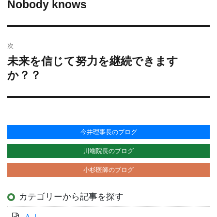
Nobody knows
過
ナ
去
ビ
の
ゲ
投
ー
次
稿:
シ
未来を信じて努力を継続できます
次
ョ
の
か？？
投
ン
稿:
今井理事長のブログ
川端院長のブログ
小杉医師のブログ
カテゴリーから記事を探す
ＡＩ