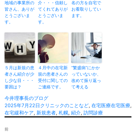
地域の事業所の
介・・・信頼し
名の方を自宅で
皆さん、ありが
てくれてありが
お看取りしてい
とうございま
とうございま
ます。
す。
す。
５月は新規の患
４月中の在宅新
”繁盛病”にかか
者さん紹介が少
規の患者さんの
っていないか、
し少な目・・・
受付に関しての
改めて振り返っ
要因は？
ご連絡です。
て考える
投
今井理事長のブログ
稿
投
2025年7月22日
カ
クリニックのことなど
,
在宅医療
タ
在宅医療
,
者
稿
在宅緩和ケア
,
新規患者
テ
,
札幌
,
紹介
,
訪問診療
グ
日:
ゴ
投
リ
前
稿
ー