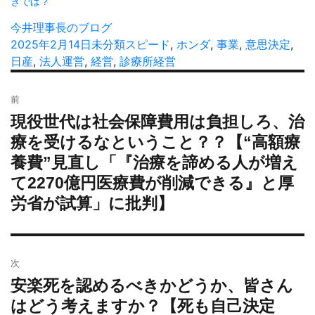
きでは？
投
今井理事長のブログ
稿
投
2025年2月14日
カ
未分類
タ
スピード
,
ホンダ
,
事業
,
意思決定
,
者
稿
日産
,
法人運営
,
経営
テ
,
診療所経営
グ
日:
ゴ
投
リ
前
稿
ー
現役世代は社会保障費用は負担しろ、治
過
ナ
去
療を受けるなということ？？【“高額療
ビ
の
養費”見直し「『治療を諦める人が増え
ゲ
投
ー
て2270億円医療費が削減できる』と厚
稿:
シ
労省が試算」に批判】
ョ
ン
次
安楽死を認めるべきかどうか、皆さん
次
の
はどう考えますか？【死も自己決定