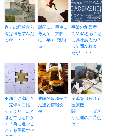
過去の経験から
臆病に、慎重に
事業の創業者っ
俺は何を学んだ
考えて、大胆
てMBAとること
のか・・・
に、早く行動す
に興味あるの？
る・・・
って聞かれまし
たが・・・
不満足に満足？
他院の事務長さ
変革を迫られる
「完璧を目指
ん達と情報交
医療機
す」より、ほど
換・・・
関・・・・ダメ
ほどでもとにか
な組織の共通点
く「前に進むこ
は
と」を重視すべ