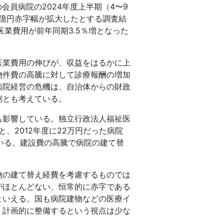
会員病院の2024年度上半期（4〜9
5億円赤字幅が拡大したとする調査結
医業費用が前年同期3.5％増となった
医業費用の伸びが、収益をはるかに上
物件費の高騰に対して診療報酬の増加
病院経営の危機は、自治体からの財政
刻とも考えている。
も影響している。独立行政法人福祉医
、2012年度に22万円だった病院
している。建設費の高騰で病院の建て替
物の建て替え経費を考慮するものでは
がほとんどない、恒常的に赤字である
といえる。国も病院建物などの医療イ
、計画的に整備するという視点は少な