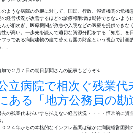
このような病院の危機に対して、国民、行政、報道機関の危機
院の経営状況が改善するほどの診療報酬増は期待できないよう
たんが相次ぎ、医療機関が救急や入院などの医療を提供できな
能性が高い。一歩先を読んで適切な資源分配をする「知恵」を
ンフラである病院建物の建て替えも国の財産という視点で計画
る。」
追加で２月７日の朝日新聞さんの記事もどうぞ↓
公立病院で相次ぐ残業代
にある「地方公務員の勘
過去の残業代未払いすら払えない経営状況・・・・恒常的に資
ね。
２０２４年からの本格的なインフレ基調は確かに病院経営困難