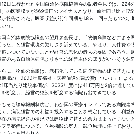
月12日に行われた全国自治体病院協議会の記者会見では、224の
月）の医業収支が569億円のマイナスとなり、前年同期比で17
果が報告された。医業収益が前年同期を1.8％上回ったものの、
という。
全国自治体病院協議会の望月泉会長は、「物価高騰などによる
回った」と経営環境の厳しさを訴えている。やはり、人件費や
が追いついていないことが経営の悪化の最大の要因であろう。
措置のある自治体病院よりも他の経営主体のほうがいっそう深
さらに、物価の高騰は、老朽化している病院建物の建て替えに
療機構の「2023年度福祉・医療施設の建設費について」によると
の1床当たり建設単価が、2023年度には41.1万円と2倍に達
えを断念し、経営の継続を断念する病院も出てきている。
そもそも診療報酬制度は、わが国の医療インフラである病院建
なく、病院経営での利益を投入することを想定している。利益
現在の病院経営の状況では建物建て替えの余力はまったくない
ンフラ整備について、医療機関の努力、競争原理に任せており
いようにも思われる。