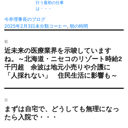
行う最初の仕事
は・・・
投
今井理事長のブログ
稿
投
2025年2月3日
カ
未分類
タ
コーヒー
,
朝の時間
者
稿
テ
グ
投
日:
ゴ
前
稿
リ
近未来の医療業界を示唆しています
過
ナ
ー
去
ね。～北海道・ニセコのリゾート時給2
ビ
の
千円超 余波は地元小売りや介護に
ゲ
投
ー
「人採れない」 住民生活に影響も～
稿:
シ
ョ
ン
次
まずは自宅で、どうしても無理になっ
次
の
たら入院で・・・
投