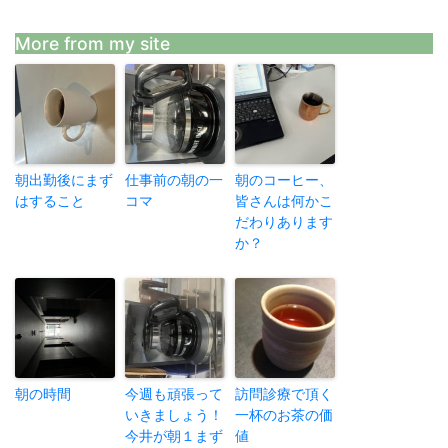
More from my site
朝出勤後にまず
仕事前の朝の一
朝のコーヒー、
はすること
コマ
皆さんは何かこ
だわりあります
か？
朝の時間
今週も頑張って
訪問診療で頂く
いきましょう！
一杯のお茶の価
今井が朝１まず
値