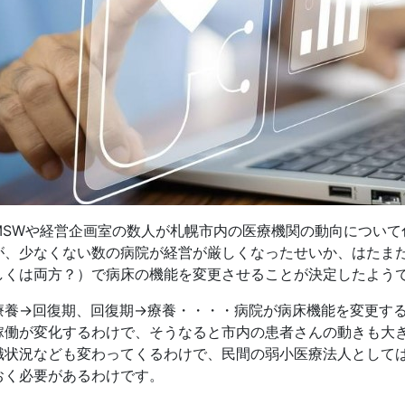
MSWや経営企画室の数人が札幌市内の医療機関の動向について
が、少なくない数の病院が経営が厳しくなったせいか、はたま
しくは両方？）で病床の機能を変更させることが決定したよう
療養→回復期、回復期→療養・・・・病院が病床機能を変更す
稼働が変化するわけで、そうなると市内の患者さんの動きも大
職状況なども変わってくるわけで、民間の弱小医療法人としては!(
おく必要があるわけです。