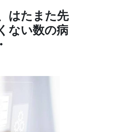
、はたまた先
くない数の病
・
。